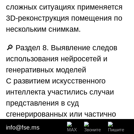
сложных ситуациях применяется
3D-реконструкция помещения по
нескольким снимкам.
🔎
Раздел 8. Выявление следов
использования нейросетей и
генеративных моделей
С развитием искусственного
интеллекта участились случаи
представления в суд
сгенерированных или частично
дорисованных нейросетью
info@fse.ms