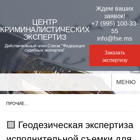
Skip
Ждем ваших
to
заявок!
ЦЕНТР
+7 (995) 100-33-
content
КРИМИНАЛИСТИЧЕСКИХ
55
ЭКСПЕРТИЗ
info@fse.ms
Действительный член Союза "Федерация
судебных экспертов"
Заказать
экспертизу
МЕНЮ
ПРОЧИЕ...
🟨 Геодезическая экспертиза
исполнительной съемки для