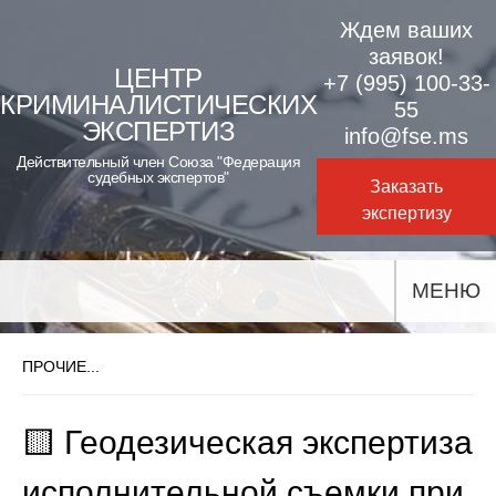
Skip
Ждем ваших
to
заявок!
ЦЕНТР
+7 (995) 100-33-
content
КРИМИНАЛИСТИЧЕСКИХ
55
ЭКСПЕРТИЗ
info@fse.ms
Действительный член Союза "Федерация
судебных экспертов"
Заказать
экспертизу
МЕНЮ
ПРОЧИЕ...
🟨 Геодезическая экспертиза
исполнительной съемки при