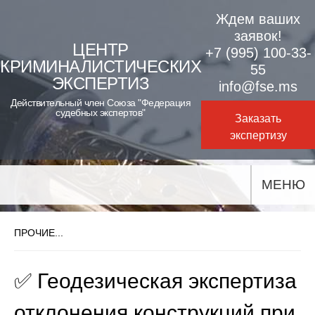
Skip
Ждем ваших
to
заявок!
ЦЕНТР
+7 (995) 100-33-
content
КРИМИНАЛИСТИЧЕСКИХ
55
ЭКСПЕРТИЗ
info@fse.ms
Действительный член Союза "Федерация
судебных экспертов"
Заказать
экспертизу
МЕНЮ
ПРОЧИЕ...
✅ Геодезическая экспертиза
отклонения конструкций при