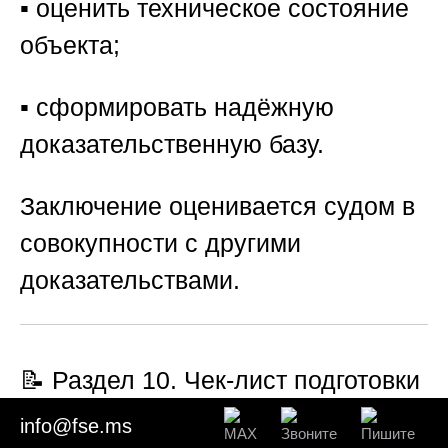
▪️ оценить техническое состояние
объекта;
▪️ сформировать надёжную
доказательственную базу.
Заключение оценивается судом в
совокупности с другими
доказательствами.
📝 Раздел 10. Чек-лист подготовки
к экспертизе
info@fse.ms