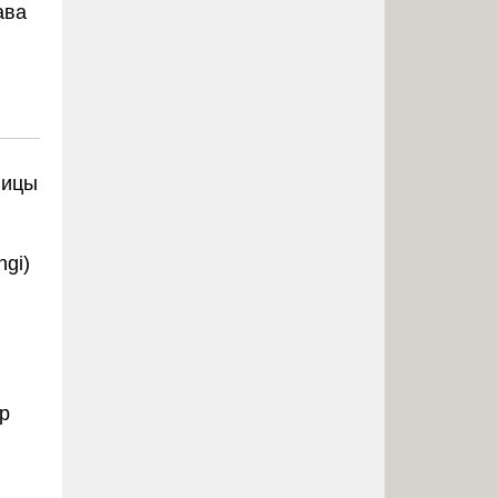
ава
ницы
ngi)
р