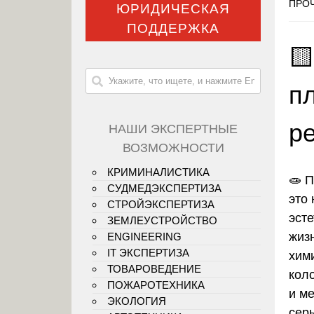
ПРОЧ
ЮРИДИЧЕСКАЯ
ПОДДЕРЖКА

п
р
НАШИ ЭКСПЕРТНЫЕ
ВОЗМОЖНОСТИ
КРИМИНАЛИСТИКА
🧫 
СУДМЕДЭКСПЕРТИЗА
это 
СТРОЙЭКСПЕРТИЗА
эст
ЗЕМЛЕУСТРОЙСТВО
жиз
ENGINEERING
IT ЭКСПЕРТИЗА
хим
ТОВАРОВЕДЕНИЕ
коло
ПОЖАРОТЕХНИКА
и м
ЭКОЛОГИЯ
сер