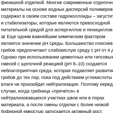
финишной отделкой. Многие современные отделоч
материалы на основе водных дисперсий полимеров
содержат в своем составе гидроколлоиды – загусти
и стабилизаторы, которые являются превосходной
питательной средой для аспергиллов и пенициллов
📊 Еще одним важнейшим химическим фактором
является значение pH среды. Большинство плесне
грибов предпочитают слабокислую среду с pH от 4 д
Однако при использовании цементных или гипсовы
смесей с щелочной реакцией (pH 8–10) создается
неблагоприятная среда, которая подавляет развити
грибов до тех пор, пока под действием углекислоты
влаги не произойдет нейтрализация. Поэтому неред
случаи, когда грибница «прячется» в
нейтрализовавшихся участках швов или в порах
материала, а после смены отделки с более низкой
буферной емкостью запускается активный рост.