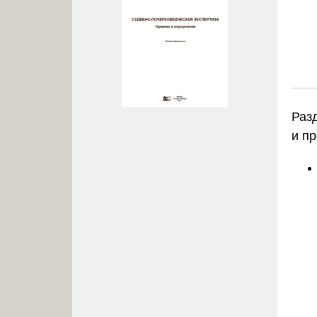
Раз
и п