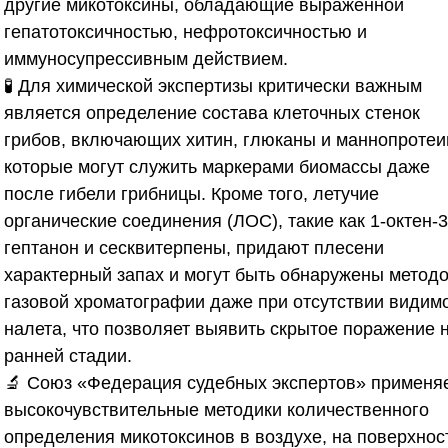
другие микотоксины, обладающие выраженной
гепатотоксичностью, нефротоксичностью и
иммуносупрессивным действием.
🧪 Для химической экспертизы критически важным
является определение состава клеточных стенок
грибов, включающих хитин, глюканы и маннопротеи
которые могут служить маркерами биомассы даже
после гибели грибницы. Кроме того, летучие
органические соединения (ЛОС), такие как 1-октен-3
гептанон и сесквитерпены, придают плесени
характерный запах и могут быть обнаружены метод
газовой хроматографии даже при отсутствии видим
налета, что позволяет выявить скрытое поражение 
ранней стадии.
🔬
Союз «Федерация судебных экспертов»
применя
высокочувствительные методики количественного
определения микотоксинов в воздухе, на поверхнос