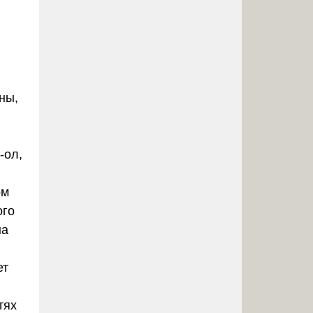
ны,
-ол,
ом
ого
на
ет
тях