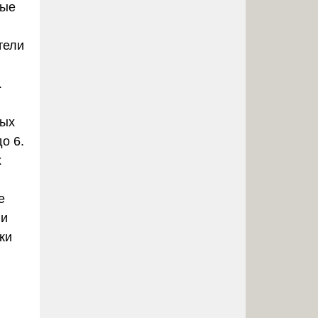
ные
тели
.
вых
о 6.
х
е
 и
ки