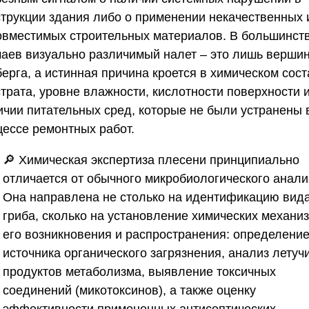
струкции здания либо о применении некачественных 
овместимых строительных материалов. В большинст
чаев визуально различимый налет – это лишь верши
ерга, а истинная причина кроется в химическом сос
трата, уровне влажности, кислотности поверхности 
ичии питательных сред, которые не были устранены 
цессе ремонтных работ.
🔎 Химическая экспертиза плесени принципиально
отличается от обычного микробиологического анали
Она направлена не столько на идентификацию вид
гриба, сколько на установление химических механи
его возникновения и распространения: определени
источника органического загрязнения, анализ летуч
продуктов метаболизма, выявление токсичных
соединений (микотоксинов), а также оценку