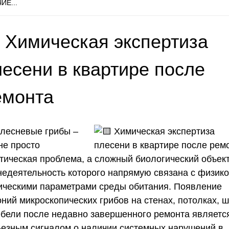
ИЕ...
 Химическая экспертиза
лесени в квартире после
емонта
Плесневые грибы –
не просто
етическая проблема, а сложный биологический объект
недеятельность которого напрямую связана с физико
ическими параметрами среды обитания. Появление
ний микроскопических грибов на стенах, потолках, 
ебели после недавно завершенного ремонта являетс
ьезным сигналом о наличии системных нарушений в