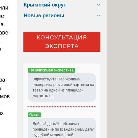
Крымский округ
или
Новые регионы
ве
на
таве
КОНСУЛЬТАЦИЯ
и
ЭКСПЕРТА
в
Независимая экспертиза
за.
Здравствуйте!Необходима
экспертиза рекламной картинки на
а
товар на одной из площадок
змов
маркетпле...
е
их
Ольга
Добрый день!Необходимо
проведение по гражданскому делу
судебной медицинской