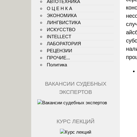
АВТОТЕХНИКА
кон
О Ц Е Н К А
ЭКОНОМИКА
нес
ЛИНГВИСТИКА
слу
ИСКУССТВО
айсб
INTELLECT
субс
ЛАБОРАТОРИЯ
нал
РЕЦЕНЗИИ
про
ПРОЧИЕ...
Политика
ВАКАНСИИ СУДЕБНЫХ
ЭКСПЕРТОВ
КУРС ЛЕКЦИЙ