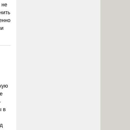
 не
нить
енно
ии
скую
е
-
ы в
ед