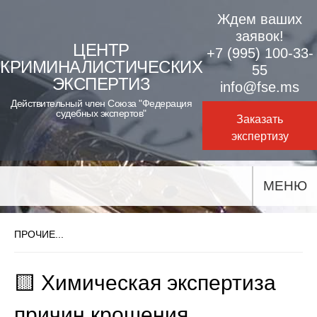
Skip
Ждем ваших
to
заявок!
ЦЕНТР
+7 (995) 100-33-
content
КРИМИНАЛИСТИЧЕСКИХ
55
ЭКСПЕРТИЗ
info@fse.ms
Действительный член Союза "Федерация
судебных экспертов"
Заказать
экспертизу
МЕНЮ
ПРОЧИЕ...
🟨 Химическая экспертиза
причин крошения