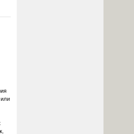
зия
 или
х
к,