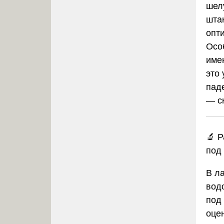
шел
шта
опт
Осо
име
это
пад
— с
🔬 
под
В л
вод
под
оце