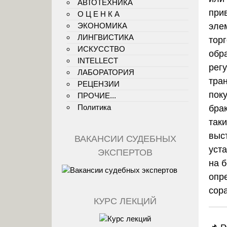
АВТОТЕХНИКА
прив
О Ц Е Н К А
ЭКОНОМИКА
эле
ЛИНГВИСТИКА
тор
ИСКУССТВО
обр
INTELLECT
рег
ЛАБОРАТОРИЯ
тра
РЕЦЕНЗИИ
пок
ПРОЧИЕ...
Политика
бра
так
выс
ВАКАНСИИ СУДЕБНЫХ
уста
ЭКСПЕРТОВ
на б
опр
сор
КУРС ЛЕКЦИЙ