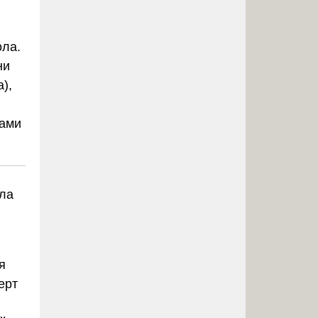
ола.
ни
),
нами
лла
я
ерт