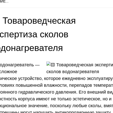
ИЕ...
 Товароведческая
кспертиза сколов
одонагревателя
одонагреватель —
 сложное
ническое устройство, которое ежедневно эксплуатиру
словиях повышенной влажности, перепадов температ
тоянного гидравлического давления. Его внешний ви
стность корпуса имеют не только эстетическое, но и
кциональное значение, поскольку любые сколы, вмя
 трещины могут нарушить антикоррозионную защиту,