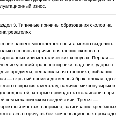
плуатационный износ.
Раздел 3. Типичные причины образования сколов на
онагревателях
основе нашего многолетнего опыта можно выделить
колько основных причин появления сколов на
лированных или металлических корпусах. Первая —
ушение условий транспортировки: падение, удары о
рдые предметы, неправильная строповка, вибрация.
рая — скрытый производственный брак: плохая адге
левого покрытия к металлу, наличие микропузырьков
днородностей, которые приводят к отслаиванию при
ейшем механическом воздействии. Третья —
орректный монтаж: например, затягивание крепёжны
ментов «на горячую» без компенсационных прокладо