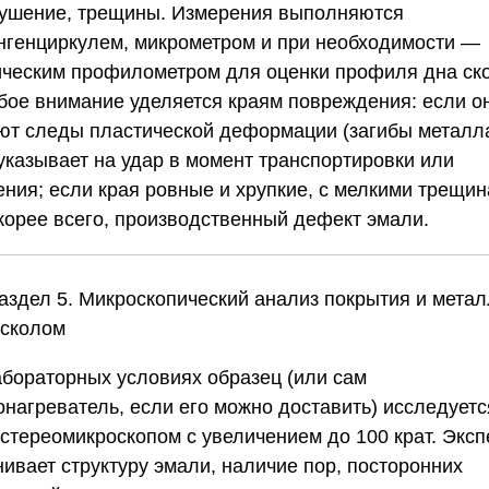
ушение, трещины. Измерения выполняются
нгенциркулем, микрометром и при необходимости —
ическим профилометром для оценки профиля дна ск
бое внимание уделяется краям повреждения: если о
ют следы пластической деформации (загибы металла
 указывает на удар в момент транспортировки или
ения; если края ровные и хрупкие, с мелкими трещи
корее всего, производственный дефект эмали.
Раздел 5. Микроскопический анализ покрытия и мета
 сколом
абораторных условиях образец (или сам
онагреватель, если его можно доставить) исследуетс
 стереомикроскопом с увеличением до 100 крат. Эксп
нивает структуру эмали, наличие пор, посторонних