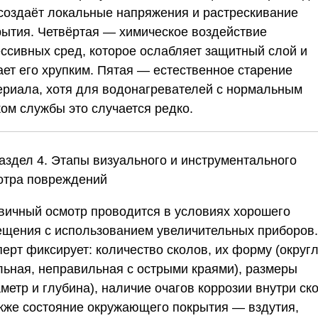
 создаёт локальные напряжения и растрескивание
рытия. Четвёртая — химическое воздействие
ессивных сред, которое ослабляет защитный слой и
ает его хрупким. Пятая — естественное старение
ериала, хотя для водонагревателей с нормальным
ком службы это случается редко.
Раздел 4. Этапы визуального и инструментального
отра повреждений
вичный осмотр проводится в условиях хорошего
ещения с использованием увеличительных приборов.
ерт фиксирует: количество сколов, их форму (округл
льная, неправильная с острыми краями), размеры
метр и глубина), наличие очагов коррозии внутри ск
акже состояние окружающего покрытия — вздутия,