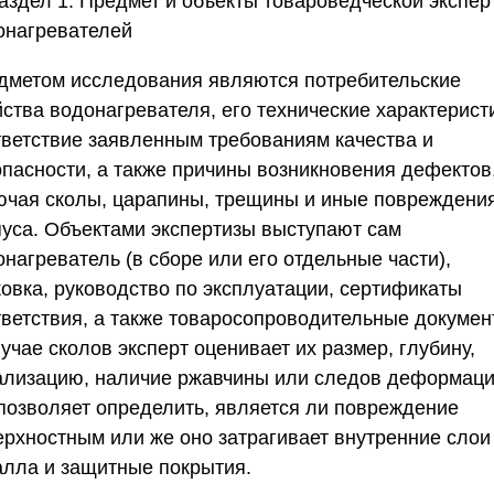
Раздел 1. Предмет и объекты товароведческой экспер
онагревателей
дметом исследования являются потребительские
ства водонагревателя, его технические характерист
тветствие заявленным требованиям качества и
опасности, а также причины возникновения дефектов
ючая сколы, царапины, трещины и иные повреждени
пуса. Объектами экспертизы выступают сам
нагреватель (в сборе или его отдельные части),
ковка, руководство по эксплуатации, сертификаты
тветствия, а также товаросопроводительные докумен
учае сколов эксперт оценивает их размер, глубину,
ализацию, наличие ржавчины или следов деформаци
 позволяет определить, является ли повреждение
ерхностным или же оно затрагивает внутренние слои
алла и защитные покрытия.