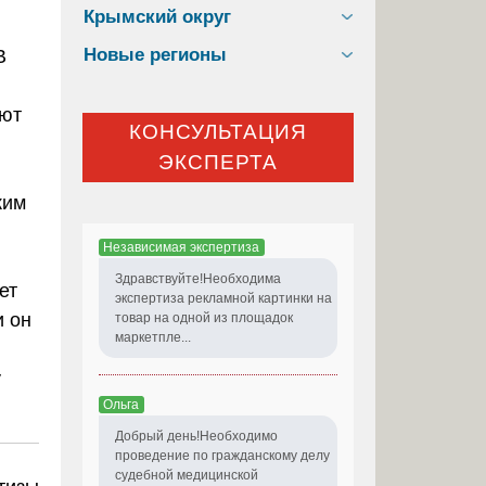
Крымский округ
Новые регионы
В
ают
КОНСУЛЬТАЦИЯ
ЭКСПЕРТА
ким
Независимая экспертиза
Здравствуйте!Необходима
ет
экспертиза рекламной картинки на
и он
товар на одной из площадок
маркетпле...
у
Ольга
Добрый день!Необходимо
проведение по гражданскому делу
судебной медицинской