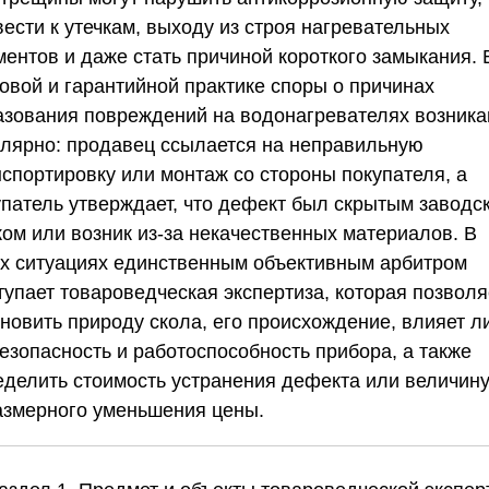
ести к утечкам, выходу из строя нагревательных
ментов и даже стать причиной короткого замыкания. 
говой и гарантийной практике споры о причинах
азования повреждений на водонагревателях возник
улярно: продавец ссылается на неправильную
нспортировку или монтаж со стороны покупателя, а
упатель утверждает, что дефект был скрытым заводс
ком или возник из-за некачественных материалов. В
их ситуациях единственным объективным арбитром
тупает товароведческая экспертиза, которая позволя
новить природу скола, его происхождение, влияет л
езопасность и работоспособность прибора, а также
еделить стоимость устранения дефекта или величин
азмерного уменьшения цены.