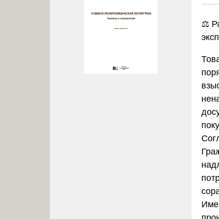
⚖️ 
экс
Тов
поря
взыс
нен
дос
пок
Сог
Гра
над
пот
сор
Име
про