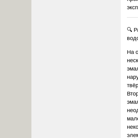
экс
🔍 
вод
На 
нес
эма
нар
твё
Вто
эма
нео
мал
нек
эле