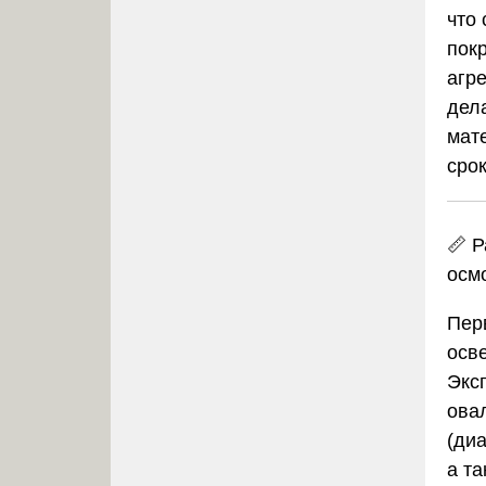
что
пок
агр
дел
мат
сро
📏 
осм
Пер
осв
Эксп
ова
(диа
а т