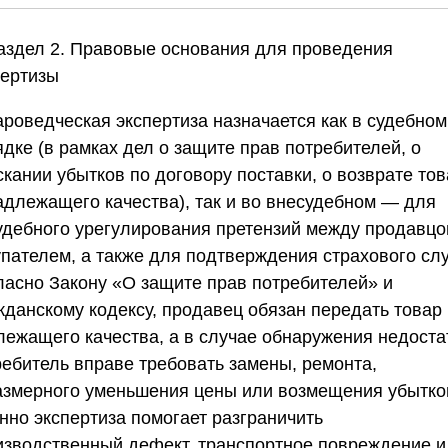
Раздел 2. Правовые основания для проведения
пертизы
ароведческая экспертиза назначается как в судебном
дке (в рамках дел о защите прав потребителей, о
кании убытков по договору поставки, о возврате то
адлежащего качества), так и во внесудебном — для
удебного урегулирования претензий между продавцо
упателем, а также для подтверждения страхового слу
ласно Закону «О защите прав потребителей» и
жданскому кодексу, продавец обязан передать товар
лежащего качества, а в случае обнаружения недоста
ребитель вправе требовать замены, ремонта,
азмерного уменьшения цены или возмещения убытко
нно экспертиза помогает разграничить
изводственный дефект, транспортное повреждение и