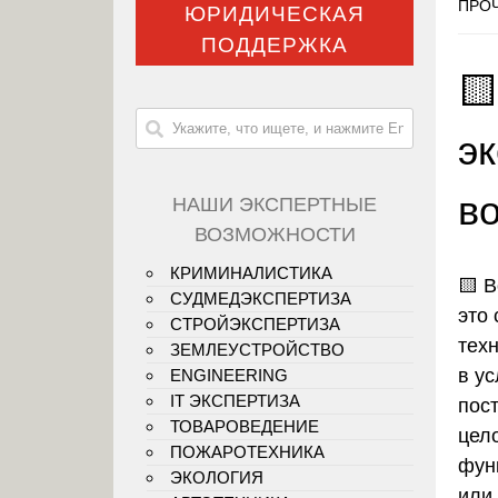
ПРОЧ
ЮРИДИЧЕСКАЯ
ПОДДЕРЖКА

э
в
НАШИ ЭКСПЕРТНЫЕ
ВОЗМОЖНОСТИ
КРИМИНАЛИСТИКА
🟨
В
СУДМЕДЭКСПЕРТИЗА
это
СТРОЙЭКСПЕРТИЗА
тех
ЗЕМЛЕУСТРОЙСТВО
в у
ENGINEERING
IT ЭКСПЕРТИЗА
пос
ТОВАРОВЕДЕНИЕ
цело
ПОЖАРОТЕХНИКА
фун
ЭКОЛОГИЯ
или