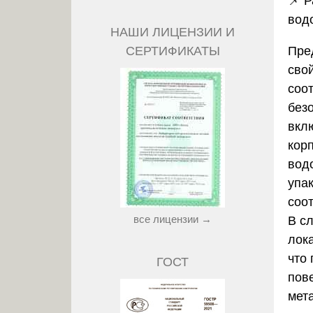
📌 
вод
НАШИ ЛИЦЕНЗИИ И
СЕРТИФИКАТЫ
Пре
свой
соо
без
вкл
кор
водо
упа
соо
все лицензии →
В сл
лок
что
ГОСТ
пов
мет