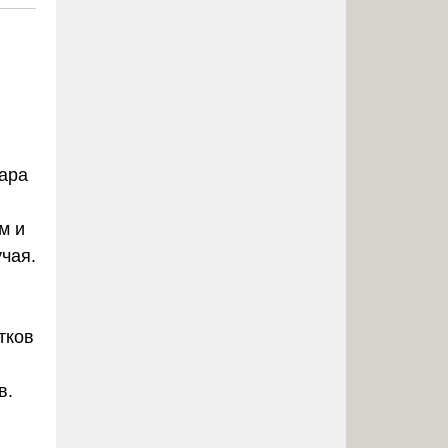
вара
м и
чая.
тков
в.