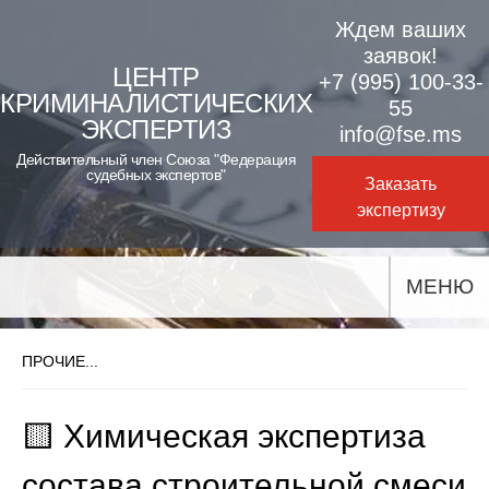
Skip
Ждем ваших
to
заявок!
ЦЕНТР
+7 (995) 100-33-
content
КРИМИНАЛИСТИЧЕСКИХ
55
ЭКСПЕРТИЗ
info@fse.ms
Действительный член Союза "Федерация
судебных экспертов"
Заказать
экспертизу
МЕНЮ
ПРОЧИЕ...
🟨 Химическая экспертиза
состава строительной смеси