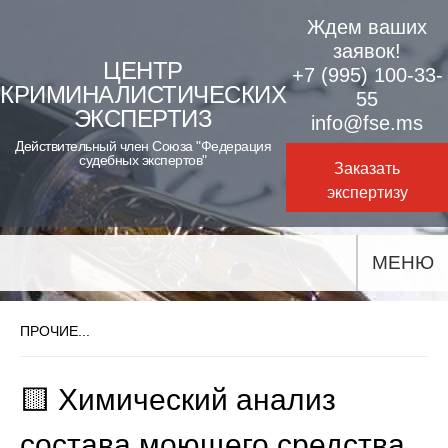
Skip
Ждем ваших
to
заявок!
ЦЕНТР
+7 (995) 100-33-
content
КРИМИНАЛИСТИЧЕСКИХ
55
ЭКСПЕРТИЗ
info@fse.ms
Действительный член Союза "Федерация
судебных экспертов"
Заказать
экспертизу
МЕНЮ
ПРОЧИЕ...
🟨 Химический анализ
состава моющего средства