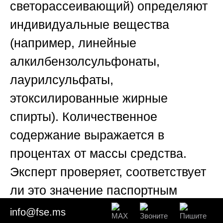
светорассеивающий) определяют
индивидуальные вещества
(например, линейные
алкилбензолсульфонаты,
лаурилсульфаты,
этоксилированные жирные
спирты). Количественное
содержание выражается в
процентах от массы средства.
Эксперт проверяет, соответствует
ли это значение паспортным
данным – если заявлено 15%
info@fse.ms