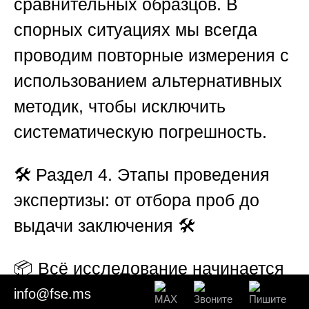
сравнительных образцов. В
спорных ситуациях мы всегда
проводим повторные измерения с
использованием альтернативных
методик, чтобы исключить
систематическую погрешность.
🛠️
Раздел 4. Этапы проведения
экспертизы: от отбора проб до
выдачи заключения
🛠️
📦 Всё исследование начинается
с процедуры отбора проб, которая
info@fse.ms