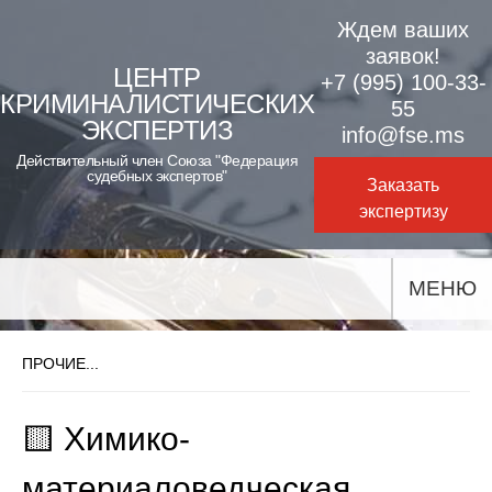
Skip
Ждем ваших
to
заявок!
ЦЕНТР
+7 (995) 100-33-
content
КРИМИНАЛИСТИЧЕСКИХ
55
ЭКСПЕРТИЗ
info@fse.ms
Действительный член Союза "Федерация
судебных экспертов"
Заказать
экспертизу
МЕНЮ
ПРОЧИЕ...
🟨 Химико-
материаловедческая