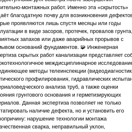
оительно-монтажных работ. Именно эта «скрытость»
даёт благодатную почву для возникновения дефектов
орые проявляются лишь спустя месяцы или годы
луатации в виде засоров, протечек, провалов грунта
риятных запахов или даже аварийных прорывов с
мывом оснований фундаментов. 🧩 Инженерная
пертиза скрытых работ канализации представляет со
окотехнологичное междисциплинарное исследовани
единяющее методы телеинспекции (видеодиагностик
стического профилирования, гидравлических испыта
ериаловедческого анализа труб, а также оценки
тояния грунтового основания и герметизирующих
ериалов. Данная экспертиза позволяет не только
татировать наличие дефекта, но и установить его
вопричину: нарушение технологии монтажа
качественная сварка, неправильный уклон,