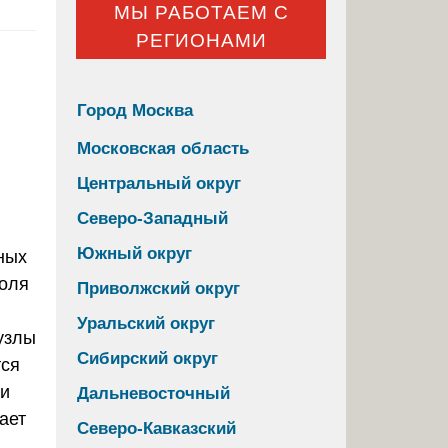
МЫ РАБОТАЕМ С
РЕГИОНАМИ
Город Москва
Московская область
Центральный округ
Северо-Западный
Южный округ
ных
роля
Приволжский округ
Уральский округ
узлы
Сибирский округ
тся
ли
Дальневосточный
ает
Северо-Кавказский