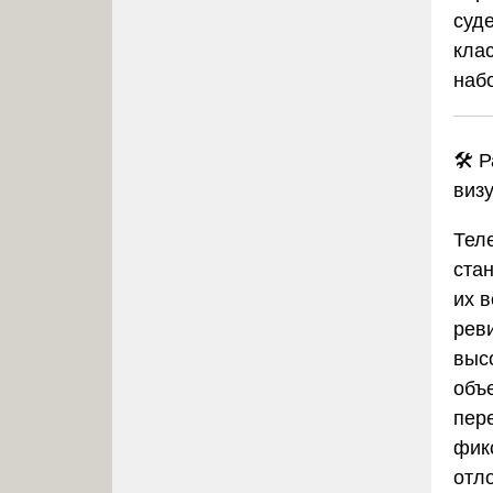
суд
кла
наб
🛠️ 
виз
Тел
ста
их в
рев
выс
объ
пер
фик
отл