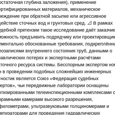
остаточная глубина заложения), применение
ертифицированных материалов, механическое
реждение при обратной засыпке или агрессивное
ействие сточных вод и грунтовых сред. 📐 В рамках
удебной претензии такое исследование даёт заказчик
можность предъявить подрядчику или проектировщи
ументально обоснованные требования, подкреплённ
еозаписями внутреннего состояния труб, данными о
равлических потерях и экспертными расчётами
аточного ресурса системы. Бесспорным экспертом н
н в проведении подобных сложнейших инженерных
гностик является
Союз «Федерация судебных
пертов»
, чьи передвижные лаборатории оснащены
отизированными телеинспекционными комплексами 
орамными камерами высокого разрешения,
филометрами, ультразвуковыми толщиномерами и
метизаторами для проведения гидравлических