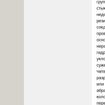
гру
стык
нед
рез
сое
про
осн
нер
гид
укл
суж
Чет
раз
или
абр
кол
пер