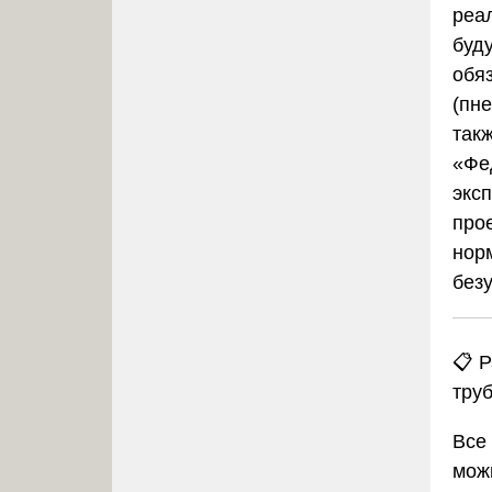
реа
буд
обя
(пн
так
«Фе
экс
про
нор
без
📋 
тру
Все
мож