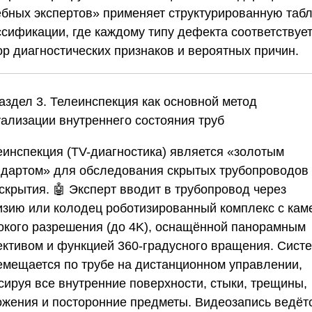
ебных экспертов»
применяет структурированную таб
ссификации, где каждому типу дефекта соответствуе
ор диагностических признаков и вероятных причин.
Раздел 3. Телеинспекция как основной метод
уализации внутреннего состояния труб
еинспекция (TV-диагностика) является «золотым
ндартом» для обследования скрытых трубопроводов 
скрытия. 🤖 Эксперт вводит в трубопровод через
изию или колодец роботизированный комплекс с кам
окого разрешения (до 4K), оснащённой панорамным
ективом и функцией 360-градусного вращения. Сист
емещается по трубе на дистанционном управлении,
сируя все внутренние поверхности, стыки, трещины,
ожения и посторонние предметы. Видеозапись ведёт