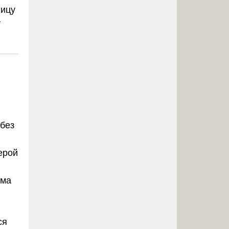
лицу
т
без
ерой
ема
ся