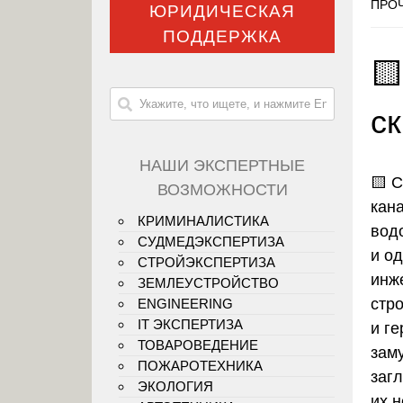
ПРОЧ
ЮРИДИЧЕСКАЯ
ПОДДЕРЖКА

с
НАШИ ЭКСПЕРТНЫЕ
🟨
С
ВОЗМОЖНОСТИ
кан
КРИМИНАЛИСТИКА
вод
СУДМЕДЭКСПЕРТИЗА
и о
СТРОЙЭКСПЕРТИЗА
инж
ЗЕМЛЕУСТРОЙСТВО
стр
ENGINEERING
IT ЭКСПЕРТИЗА
и г
ТОВАРОВЕДЕНИЕ
зам
ПОЖАРОТЕХНИКА
загл
ЭКОЛОГИЯ
их 