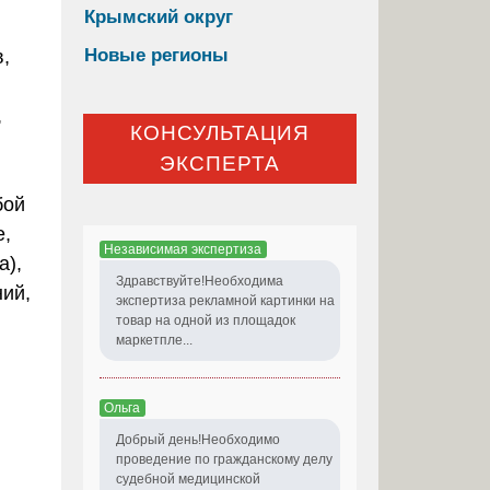
Крымский округ
Новые регионы
,
,
КОНСУЛЬТАЦИЯ
ЭКСПЕРТА
бой
е,
Независимая экспертиза
а),
Здравствуйте!Необходима
ний,
экспертиза рекламной картинки на
товар на одной из площадок
маркетпле...
Ольга
Добрый день!Необходимо
проведение по гражданскому делу
судебной медицинской