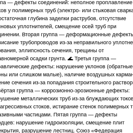
ппа — дефекты соединений: неполное проплавление
ов у полимерных труб (электро- или стыковая сварка
остаточная глубина заделки раструбов, отсутствие
иновых уплотнителей, смещение осей труб при
динении. Вторая группа — деформационные дефект
висание трубопроводов из-за неправильного уплотн
ования, эллипсность сечения, трещины от
авномерной осадки грунта. 🌊 Третья группа —
равлические дефекты: нарушение уклонов (обратные
оны или слишком малые), наличие воздушных карман
ение сечения из-за попадания строительного раствор
вёртая группа — коррозионно-эрозионные дефекты:
рушение металлических труб из-за блуждающих токо
 агрессивных стоков, истирание стенок полимерных 
азивными частицами. Пятая группа — дефекты
одцев: нарушение гидроизоляции, смещение плит
екрытия, разрушение лестниц.
Союз «Федерация