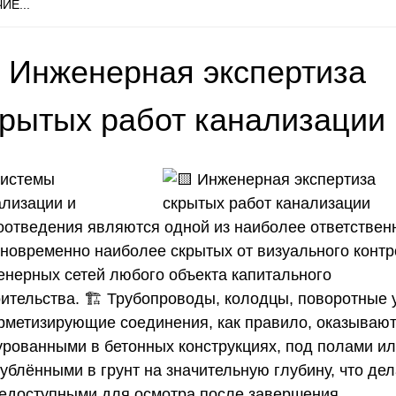
ИЕ...
 Инженерная экспертиза
крытых работ канализации
истемы
ализации и
оотведения являются одной из наиболее ответствен
дновременно наиболее скрытых от визуального конт
енерных сетей любого объекта капитального
оительства. 🏗️ Трубопроводы, колодцы, поворотные 
ерметизирующие соединения, как правило, оказываю
урованными в бетонных конструкциях, под полами и
ублёнными в грунт на значительную глубину, что дел
недоступными для осмотра после завершения