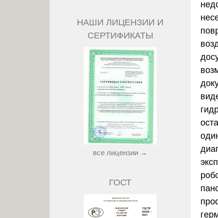
нед
нес
НАШИ ЛИЦЕНЗИИ И
пов
СЕРТИФИКАТЫ
возд
дос
воз
док
вид
гид
ост
оди
диа
все лицензии →
экс
роб
ГОСТ
пан
про
гер