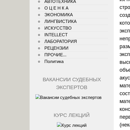
АВТОТЕХНИКА
стр
О Ц Е Н К А
ЭКОНОМИКА
соз
ЛИНГВИСТИКА
кот
ИСКУССТВО
эксп
INTELLECT
неп
ЛАБОРАТОРИЯ
раз
РЕЦЕНЗИИ
экс
ПРОЧИЕ...
Политика
выс
объ
аку
ВАКАНСИИ СУДЕБНЫХ
мат
ЭКСПЕРТОВ
сос
мат
конс
КУРС ЛЕКЦИЙ
пер
(не