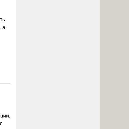
ть
 а
ции,
я