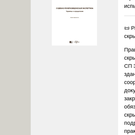
исп
📜 
скр
Пра
скр
СП 
зда
соор
док
зак
обя
скр
подр
пра