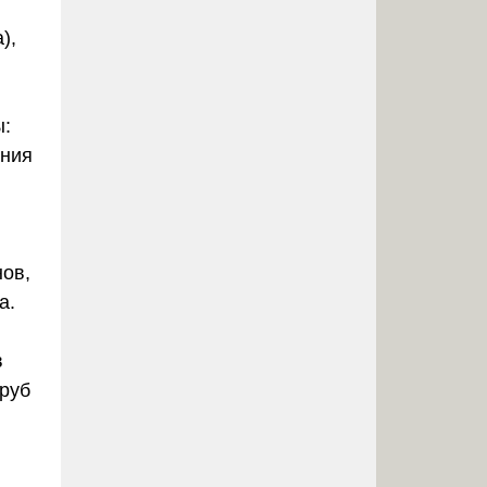
),
ы:
ения
ов,
а.
в
труб