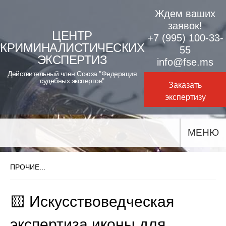
Skip
Ждем ваших
to
заявок!
ЦЕНТР
+7 (995) 100-33-
content
КРИМИНАЛИСТИЧЕСКИХ
55
ЭКСПЕРТИЗ
info@fse.ms
Действительный член Союза "Федерация
судебных экспертов"
Заказать
экспертизу
МЕНЮ
ПРОЧИЕ...
🟨 Искусствоведческая
экспертиза иконы для