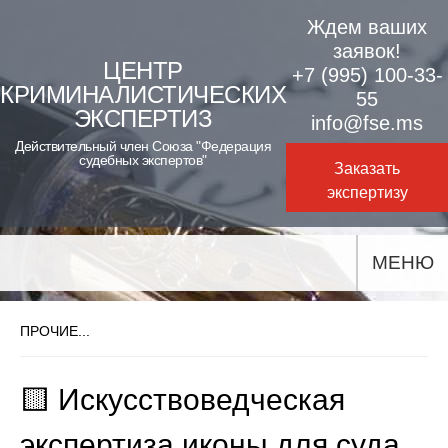
Skip
Ждем ваших
to
заявок!
ЦЕНТР
+7 (995) 100-33-
content
КРИМИНАЛИСТИЧЕСКИХ
55
ЭКСПЕРТИЗ
info@fse.ms
Действительный член Союза "Федерация
судебных экспертов"
Заказать
экспертизу
МЕНЮ
ПРОЧИЕ...
🟨 Искусствоведческая
экспертиза иконы для суда