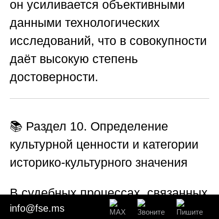
он усиливается объективными
данными технологических
исследований, что в совокупности
даёт высокую степень
достоверности.
📚 Раздел 10. Определение
культурной ценности и категории
историко-культурного значения
В судебных процессах, связанных
info@fse.ms
с таможенными или уголовными