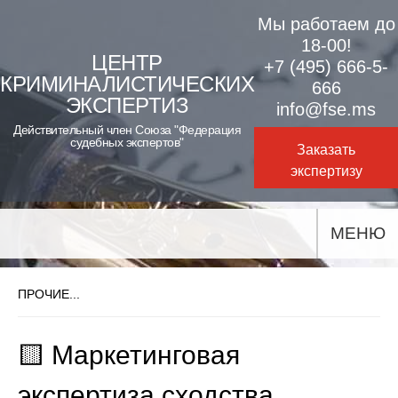
Skip
Мы работаем до
to
18-00!
ЦЕНТР
+7 (495) 666-5-
content
КРИМИНАЛИСТИЧЕСКИХ
666
ЭКСПЕРТИЗ
info@fse.ms
Действительный член Союза "Федерация
судебных экспертов"
Заказать
экспертизу
МЕНЮ
ПРОЧИЕ...
🟨 Маркетинговая
экспертиза сходства