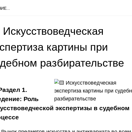
ИЕ...
 Искусствоведческая
кспертиза картины при
удебном разбирательстве
Раздел 1.
дение: Роль
усствоведческой экспертизы в судебном
оцессе
Рынок предметов искусства и антиквариата во всем