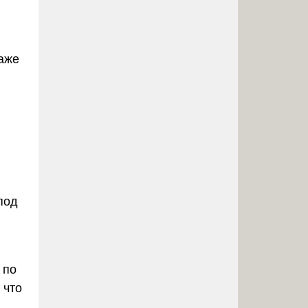
аже
под
 по
 что