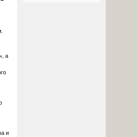
.
, а
ого
ю
ва и