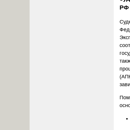
РФ
Суд
Фед
Экс
соо
гос
так
про
(АП
зави
Пом
осн