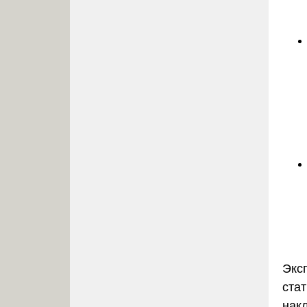
Экс
ста
нак