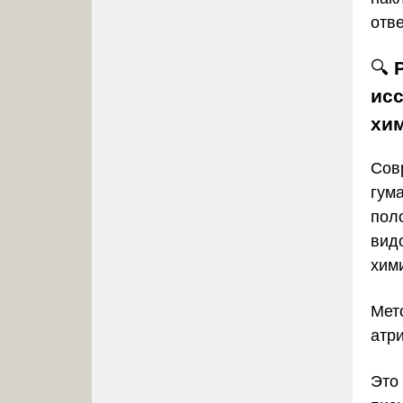
отве
🔍
исс
хи
Сов
гум
пол
видо
хими
Мет
атр
Это 