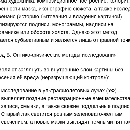
ьма художника, композиционное построение, колорит,
бенности мазка, иконографию сюжета, а также иссле
венанс (историю бытования и владения картиной).
лизируются подписи, монограммы, надписи на
рамнике или обороте холста. Однако этот метод
тается субъективным и является лишь отправной точк
од Б. Оптико-физические методы исследования
воляют заглянуть во внутренние слои картины без
есения ей вреда (неразрушающий контроль):
Исследование в ультрафиолетовых лучах (УФ)
—
выявляет поздние реставрационные вмешательства
записи, смывки, а также свежие поддельные подпис
Старый лак светится ровным зеленовато-желтым
свечением, а новые мазки выглядят темными пятна