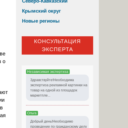
Северо-Кавказский
Крымский округ
Новые регионы
КОНСУЛЬТАЦИЯ
ЭКСПЕРТА
тве
в о
Независимая экспертиза
Здравствуйте!Необходима
экспертиза рекламной картинки на
товар на одной из площадок
ают
маркетпле...
ии
 в
Ольга
кая
Добрый день!Необходимо
проведение по гражданскому делу