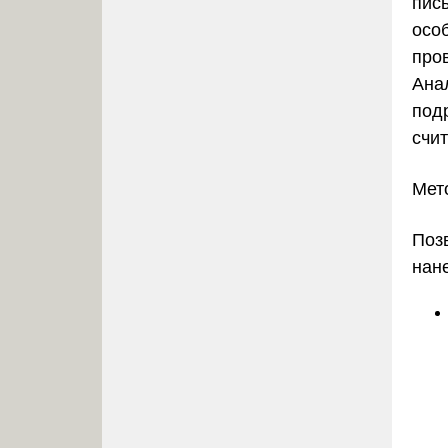
пис
осо
про
Ана
под
счи
Мет
Поз
нан