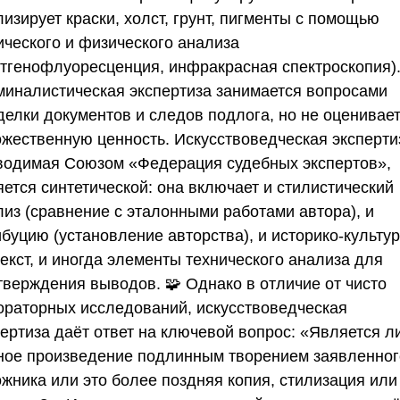
изирует краски, холст, грунт, пигменты с помощью
ического и физического анализа
нтгенофлуоресценция, инфракрасная спектроскопия).
миналистическая экспертиза занимается вопросами
делки документов и следов подлога, но не оценивае
ожественную ценность. Искусствоведческая эксперти
водимая
Союзом «Федерация судебных экспертов»
,
ется синтетической: она включает и стилистический
лиз (сравнение с эталонными работами автора), и
ибуцию (установление авторства), и историко-культу
екст, и иногда элементы технического анализа для
тверждения выводов. 🧩 Однако в отличие от чисто
ораторных исследований, искусствоведческая
пертиза даёт ответ на ключевой вопрос: «Является л
ное произведение подлинным творением заявленног
ожника или это более поздняя копия, стилизация или