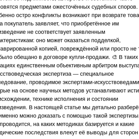
новятся предметами ожесточённых судебных споров. 
бенно остро конфликты возникают при возврате това
а покупатель заявляет, что приобретённое им
изведение не соответствует заявленным
актеристикам: оно может оказаться подделкой,
таврированной копией, повреждённой или просто не 
 было обещано в договоре купли-продажи. 🎨 В таких
уациях единственным объективным арбитром выступ
усствоведческая экспертиза — специальное
ледование, проводимое экспертами-искусствоведами
орые на основе научных методов устанавливают исти
исхождении, технике исполнения и состоянии
изведения. В настоящей статье мы детально разберё
 именно можно доказать с помощью такой экспертизы,
проводится, на каких методиках базируется и какие
дические последствия влекут её выводы для сторон