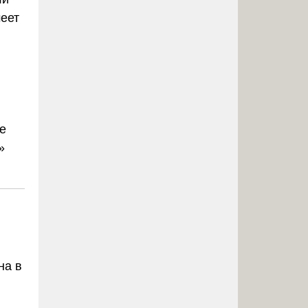
меет
е
»
на в