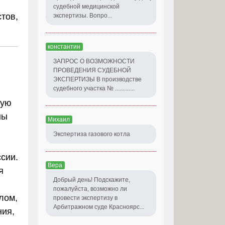
судебной медицинской
тов,
экспертизы. Вопро...
константин
ЗАПРОС О ВОЗМОЖНОСТИ
ПРОВЕДЕНИЯ СУДЕБНОЙ
ЭКСПЕРТИЗЫ В производстве
судебного участка № .............
ную
ны
Михаил
Экспертиза газового котла
сии.
Вера
я
Добрый день! Подскажите,
пожалуйста, возможно ли
лом,
провести экспертизу в
Арбитражном суде Красноярс...
ния,