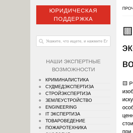
ПРОЧ
ЮРИДИЧЕСКАЯ
ПОДДЕРЖКА

э
в
НАШИ ЭКСПЕРТНЫЕ
ВОЗМОЖНОСТИ
КРИМИНАЛИСТИКА
🟨
Р
СУДМЕДЭКСПЕРТИЗА
изо
СТРОЙЭКСПЕРТИЗА
иск
ЗЕМЛЕУСТРОЙСТВО
осо
ENGINEERING
IT ЭКСПЕРТИЗА
цен
ТОВАРОВЕДЕНИЕ
стои
ПОЖАРОТЕХНИКА
при 