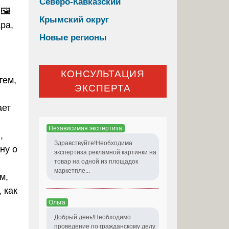
Северо-Кавказский
🖼️
Крымский округ
ра,
Новые регионы
КОНСУЛЬТАЦИЯ
тем,
ЭКСПЕРТА
ает
Независимая экспертиза
,
Здравствуйте!Необходима
ну о
экспертиза рекламной картинки на
товар на одной из площадок
маркетпле...
м,
 как
Ольга
Добрый день!Необходимо
проведение по гражданскому делу