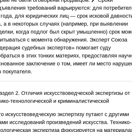
дъявления требований варьируются: для потребите
 года, для юридических лиц — срок исковой давност
а, а в некоторых случаях (например, при выявлении
делки, когда подлог был скрыт умышленно) срок мож
читываться с момента обнаружения. Эксперт
Союза
дерация судебных экспертов»
помогает суду
обраться в этих тонких материях, предоставляя науч
снованное заключение о том, имеет ли место наруше
в покупателя.
аздел 2. Отличия искусствоведческой экспертизы от
нико-технологической и криминалистической
то искусствоведческую экспертизу путают с другими
ами исследований произведений искусства. Технико-
нологическая экспертиза фокусируется на материала