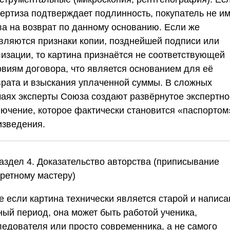
пертиза подтверждает подлинность, покупатель не и
ва на возврат по данному основанию. Если же
вляются признаки копии, позднейшей подписи или
лизации, то картина признаётся не соответствующей
овиям договора, что является основанием для её
врата и взыскания уплаченной суммы. В сложных
чаях эксперты
Союза
создают развёрнутое экспертно
лючение, которое фактически становится «паспортом
изведения.
Раздел 4. Доказательство авторства (приписывание
кретному мастеру)
е если картина технически является старой и написа
ный период, она может быть работой ученика,
ледователя или просто современника, а не самого