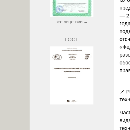
пре
— 2
все лицензии →
год
под
отс
ГОСТ
«Фе
раз
обо
пра
📌 Р
тех
Час
вид
тех