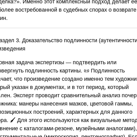
делка?». Именно этот комплексный подход делает е
более востребованной в судебных спорах о возврате
ин.
аздел 3. Доказательство подлинности (аутентичности
изведения
овная задача экспертизы — подтвердить или
овергнуть подлинность картины. 📜 Подлинность
ачает, что произведение создано именно тем художни
рый указан в документах, и в тот период, который
влен. Эксперт проводит сравнительный анализ почер
ожника: манеры нанесения мазков, цветовой гаммы,
позиционных построений, характерных для данного
ра. 🖌️ Для этого используются как визуальные мето
авнение с каталогами-резоне, музейными аналогами),
нструментальные (микроскопия, рентгенография). Ес