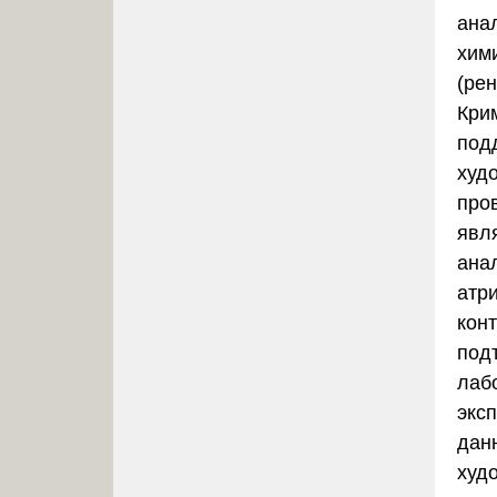
анал
хим
(ре
Кри
под
худ
про
явля
ана
атр
конт
под
лаб
экс
дан
худ