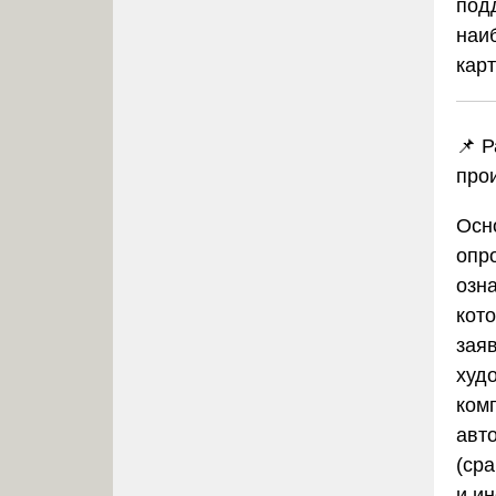
под
наи
карт
📌 Р
про
Осн
опр
озн
кото
зая
худ
ком
авто
(ср
и и