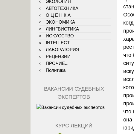
ЭКОЛОГИЯ
ста
АВТОТЕХНИКА
Осо
О Ц Е Н К А
ЭКОНОМИКА
когд
ЛИНГВИСТИКА
про
ИСКУССТВО
хар
INTELLECT
рес
ЛАБОРАТОРИЯ
что
РЕЦЕНЗИИ
сит
ПРОЧИЕ...
Политика
иск
исс
кот
ВАКАНСИИ СУДЕБНЫХ
про
ЭКСПЕРТОВ
про
что
она 
КУРС ЛЕКЦИЙ
юри