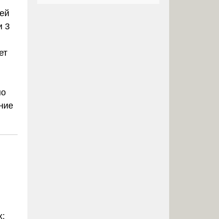
лей
и 3
ет
но
ние
х: