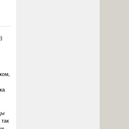
ё
)
ком,
ка
ды
 так
ли