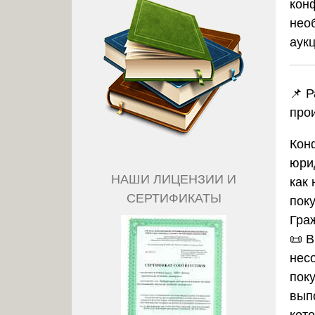
кон
нео
аук
📌 
про
Кон
юри
НАШИ ЛИЦЕНЗИИ И
как
СЕРТИФИКАТЫ
пок
Гра
📜 
нес
поку
вып
кот