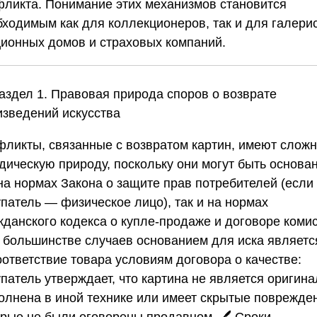
фликта. Понимание этих механизмов становится
бходимым как для коллекционеров, так и для галерис
ционных домов и страховых компаний.
Раздел 1. Правовая природа споров о возврате
изведений искусства
фликты, связанные с возвратом картин, имеют слож
дическую природу, поскольку они могут быть основа
 на нормах Закона о защите прав потребителей (если
упатель — физическое лицо), так и на нормах
жданского кодекса о купле-продаже и договоре комис
В большинстве случаев основанием для иска являетс
оответствие товара условиям договора о качестве:
патель утверждает, что картина не является оригина
олнена в иной технике или имеет скрытые поврежде
орые не были оговорены продавцом. 🖊️ Сроки