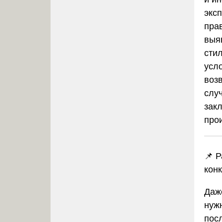
экс
пра
выя
сти
усл
воз
слу
зак
про
📌 
кон
Даж
нуж
пос