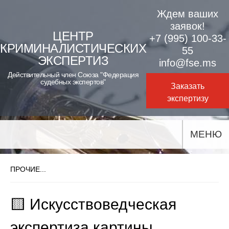
Skip
Ждем ваших
to
заявок!
ЦЕНТР
+7 (995) 100-33-
content
КРИМИНАЛИСТИЧЕСКИХ
55
ЭКСПЕРТИЗ
info@fse.ms
Действительный член Союза "Федерация
судебных экспертов"
Заказать
экспертизу
МЕНЮ
ПРОЧИЕ...
🟨 Искусствоведческая
экспертиза картины