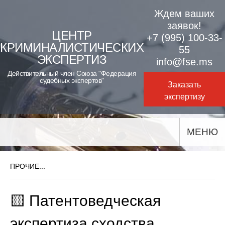
Skip
Ждем ваших
to
заявок!
ЦЕНТР
+7 (995) 100-33-
content
КРИМИНАЛИСТИЧЕСКИХ
55
ЭКСПЕРТИЗ
info@fse.ms
Действительный член Союза "Федерация
судебных экспертов"
Заказать
экспертизу
МЕНЮ
ПРОЧИЕ...
🟨 Патентоведческая
экспертиза сходства