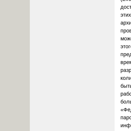
дост
эти
архи
про
мож
это
пре
вре
раз
кол
быт
раб
бол
«Фе
пар
инф