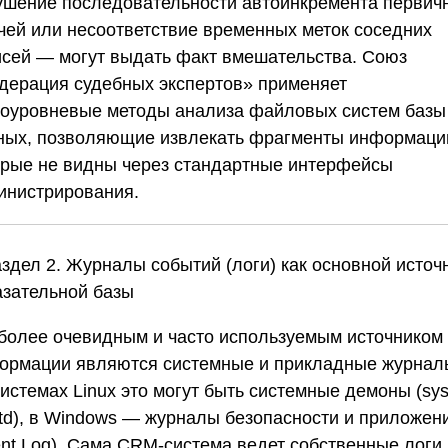
ушение последовательности автоинкремента первич
чей или несоответствие временных меток соседних
исей — могут выдать факт вмешательства.
Союз
дерация судебных экспертов»
применяет
коуровневые методы анализа файловых систем базы
ных, позволяющие извлекать фрагменты информаци
орые не видны через стандартные интерфейсы
инистрирования.
Раздел 2. Журналы событий (логи) как основной источ
азательной базы
более очевидным и часто используемым источником
ормации являются системные и прикладные журнал
истемах Linux это могут быть системные демоны (sys
itd), в Windows — журналы безопасности и приложен
ent Log). Сама CRM-система ведет собственные логи