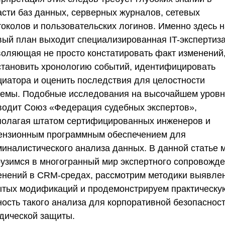
асти баз данных, серверных журналов, сетевых
токолов и пользовательских логинов. Именно здесь н
вый план выходит специализированная IT-экспертиза
воляющая не просто констатировать факт изменений,
становить хронологию событий, идентифицировать
циатора и оценить последствия для целостности
темы. Подобные исследования на высочайшем уров
водит
Союз «Федерация судебных экспертов»
,
полагая штатом сертифицированных инженеров и
ензионным программным обеспечением для
миналистического анализа данных. В данной статье 
рузимся в многогранный мир экспертного сопровожд
енений в CRM-средах, рассмотрим методики выявле
ытых модификаций и продемонстрируем практическу
ность такого анализа для корпоративной безопасност
дической защиты.