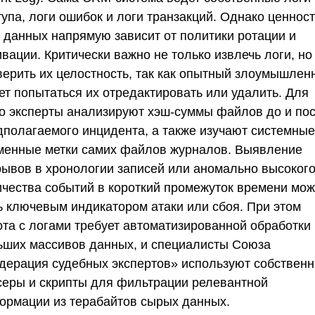
упа, логи ошибок и логи транзакций. Однако ценнос
х данных напрямую зависит от политики ротации и
вации. Критически важно не только извлечь логи, но
верить их целостность, так как опытный злоумышлен
ет попытаться их отредактировать или удалить. Для
го эксперты анализируют хэш-суммы файлов до и по
дполагаемого инцидента, а также изучают системные
менные метки самих файлов журналов. Выявление
рывов в хронологии записей или аномально высоког
ичества событий в короткий промежуток времени мож
ь ключевым индикатором атаки или сбоя. При этом
ота с логами требует автоматизированной обработки
ьших массивов данных, и специалисты
Союза
дерация судебных экспертов»
используют собствен
серы и скрипты для фильтрации релевантной
ормации из терабайтов сырых данных.