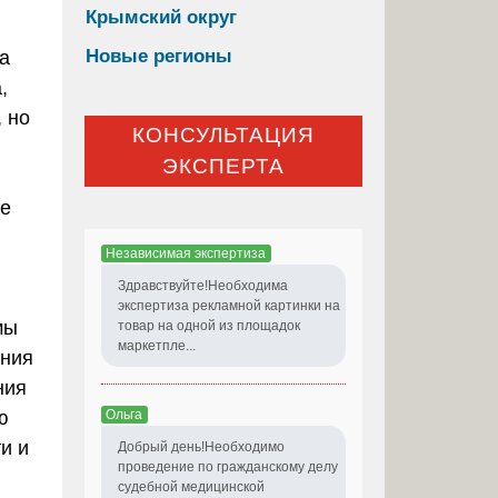
Крымский округ
Новые регионы
а
,
 но
КОНСУЛЬТАЦИЯ
ЭКСПЕРТА
не
Независимая экспертиза
Здравствуйте!Необходима
экспертиза рекламной картинки на
мы
товар на одной из площадок
маркетпле...
ения
ния
Ольга
ю
и и
Добрый день!Необходимо
проведение по гражданскому делу
судебной медицинской