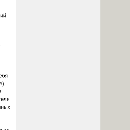
сий
а
ебя
е),
в
теля
нных