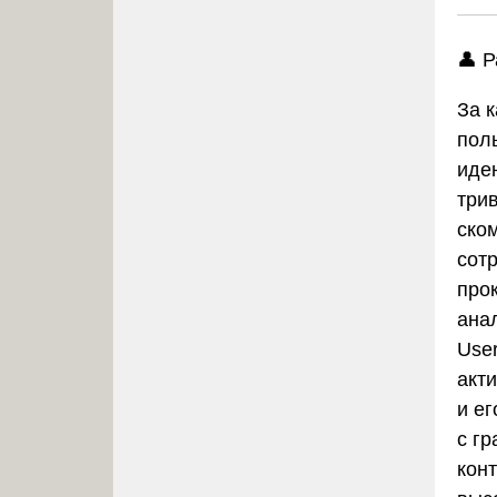
👤 
За 
пол
иде
три
ско
сот
про
ана
User
акт
и е
с г
кон