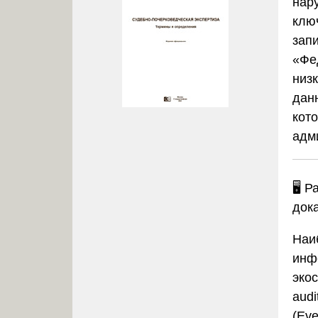
нар
клю
зап
«Фе
низ
дан
кот
адм
🖥️ 
док
Наи
инф
экос
aud
(Ev