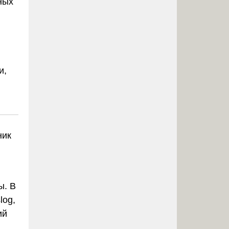
ных
и,
ник
ы. В
log,
ий