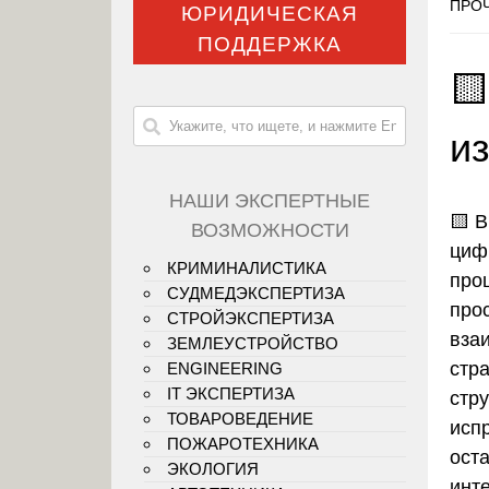
ПРОЧ
ЮРИДИЧЕСКАЯ
ПОДДЕРЖКА
🟨
и
НАШИ ЭКСПЕРТНЫЕ
🟨
В
ВОЗМОЖНОСТИ
циф
КРИМИНАЛИСТИКА
про
СУДМЕДЭКСПЕРТИЗА
про
СТРОЙЭКСПЕРТИЗА
вза
ЗЕМЛЕУСТРОЙСТВО
стр
ENGINEERING
IT ЭКСПЕРТИЗА
стр
ТОВАРОВЕДЕНИЕ
исп
ПОЖАРОТЕХНИКА
ост
ЭКОЛОГИЯ
инте