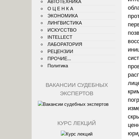
АВТОТЕХНИКА
обл
О Ц Е Н К А
ЭКОНОМИКА
про
ЛИНГВИСТИКА
пер
ИСКУССТВО
поз
INTELLECT
вос
ЛАБОРАТОРИЯ
ини
РЕЦЕНЗИИ
сис
ПРОЧИЕ...
Политика
про
рас
лиц
ВАКАНСИИ СУДЕБНЫХ
кри
ЭКСПЕРТОВ
пог
изм
скр
КУРС ЛЕКЦИЙ
цен
юри