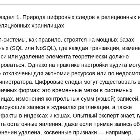
Раздел 1. Природа цифровых следов в реляционных 
еляционных хранилищах
-системы, как правило, строятся на мощных базах
ных (SQL или NoSQL), где каждая транзакция, измен
иси или удаление элемента теоретически должно
роваться. Однако на практике настройки аудита мог
ь отключены для экономии ресурсов или по недосмо
инистратора. Цифровые следы могут существовать 
личных формах: это временные метки в системных
лицах, изменения контрольных сумм (хэшей) записей,
лирующие записи в журналах репликации, а также
факты в индексах и кэшах. Опытный эксперт знает, г
ать остаточные явления: даже если прямая запись об
енении удалена, косвенные признаки — например,