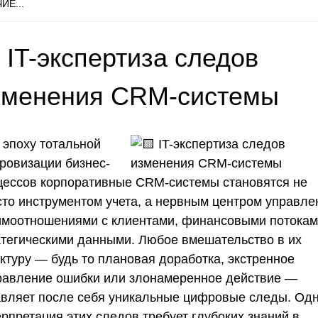
ИЕ...
 IT-экспертиза следов
зменения CRM-системы
 эпоху тотальной
ровизации бизнес-
цессов корпоративные CRM-системы становятся не
сто инструментом учета, а нервным центром управле
имоотношениями с клиентами, финансовыми потокам
атегическими данными. Любое вмешательство в их
уктуру — будь то плановая доработка, экстренное
равление ошибки или злонамеренное действие —
авляет после себя уникальные цифровые следы. Од
рпретация этих следов требует глубоких знаний в