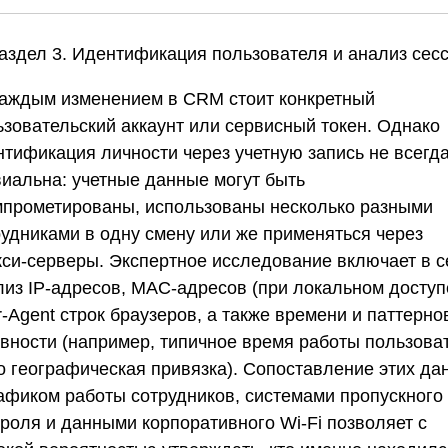
Раздел 3. Идентификация пользователя и анализ сес
каждым изменением в CRM стоит конкретный
ьзовательский аккаунт или сервисный токен. Однако
нтификация личности через учетную запись не всегд
виальна: учетные данные могут быть
мпрометированы, использованы несколько разными
рудниками в одну смену или же применяться через
кси-серверы. Экспертное исследование включает в с
лиз IP-адресов, MAC-адресов (при локальном доступ
-Agent строк браузеров, а также времени и паттерно
ивности (например, типичное время работы пользова
го географическая привязка). Сопоставление этих да
рафиком работы сотрудников, системами пропускного
троля и данными корпоративного Wi-Fi позволяет с