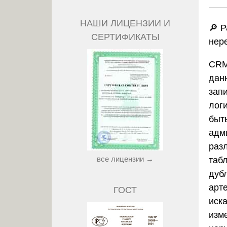
НАШИ ЛИЦЕНЗИИ И
🔎 
СЕРТИФИКАТЫ
нер
CRM
дан
зап
логи
быт
адм
раз
все лицензии →
таб
дуб
арте
ГОСТ
иск
изм