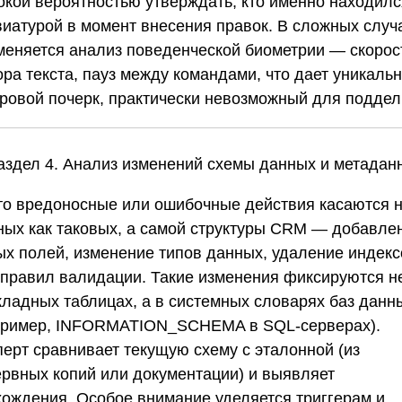
окой вероятностью утверждать, кто именно находилс
виатурой в момент внесения правок. В сложных случ
меняется анализ поведенческой биометрии — скорос
ора текста, пауз между командами, что дает уникаль
ровой почерк, практически невозможный для поддел
Раздел 4. Анализ изменений схемы данных и метадан
то вредоносные или ошибочные действия касаются 
ных как таковых, а самой структуры CRM — добавле
ых полей, изменение типов данных, удаление индекс
 правил валидации. Такие изменения фиксируются н
кладных таблицах, а в системных словарях баз данн
пример, INFORMATION_SCHEMA в SQL-серверах).
перт сравнивает текущую схему с эталонной (из
ервных копий или документации) и выявляет
хождения. Особое внимание уделяется триггерам и