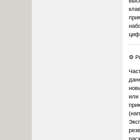
выс
кла
при
наб
циф
⚙️ 
Час
дан
нов
или
при
(на
Экс
рез
рас