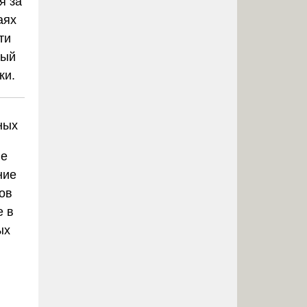
я за
аях
ти
ный
ки.
ных
не
ние
ов
е в
ых