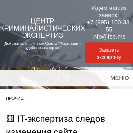
Skip
Ждем ваших
to
заявок!
ЦЕНТР
+7 (995) 100-33-
content
КРИМИНАЛИСТИЧЕСКИХ
55
ЭКСПЕРТИЗ
info@fse.ms
Действительный член Союза "Федерация
судебных экспертов"
Заказать
экспертизу
МЕНЮ
ПРОЧИЕ...
🟨 IT-экспертиза следов
изменения сайта