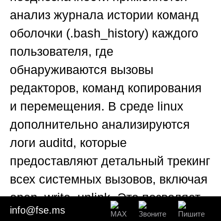
анализ журнала истории команд
оболочки (.bash_history) каждого
пользователя, где
обнаруживаются вызовы
редакторов, команд копирования
и перемещения. В среде linux
дополнительно анализируются
логи auditd, которые
предоставляют детальный трекинг
всех системных вызовов, включая
open, write, unlink. Это позволяет
info@fse.ms
отследить даже те действия,