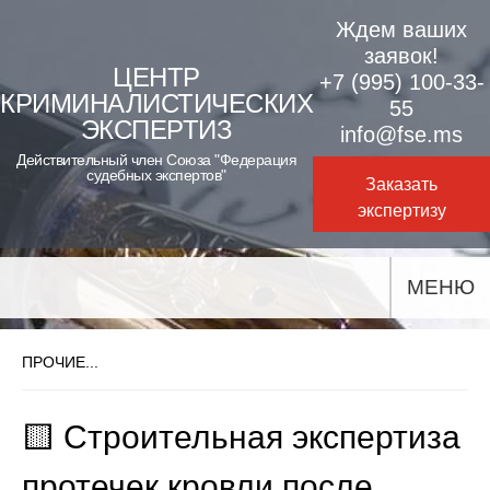
Skip
Ждем ваших
to
заявок!
ЦЕНТР
+7 (995) 100-33-
content
КРИМИНАЛИСТИЧЕСКИХ
55
ЭКСПЕРТИЗ
info@fse.ms
Действительный член Союза "Федерация
судебных экспертов"
Заказать
экспертизу
МЕНЮ
ПРОЧИЕ...
🟨 Строительная экспертиза
протечек кровли после