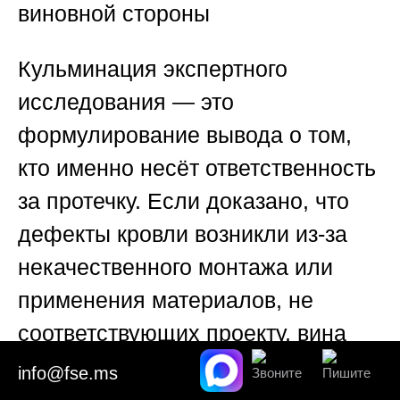
виновной стороны
Кульминация экспертного
исследования — это
формулирование вывода о том,
кто именно несёт ответственность
за протечку. Если доказано, что
дефекты кровли возникли из-за
некачественного монтажа или
применения материалов, не
соответствующих проекту, вина
ложится на подрядчика. Если
info@fse.ms
кровля была исправна, но