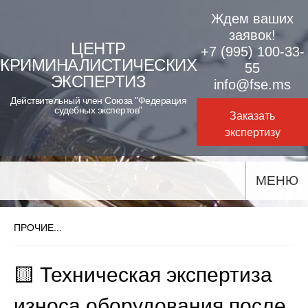
Skip
Ждем ваших
to
заявок!
ЦЕНТР
+7 (995) 100-33-
content
КРИМИНАЛИСТИЧЕСКИХ
55
ЭКСПЕРТИЗ
info@fse.ms
Действительный член Союза "Федерация
судебных экспертов"
Заказать
экспертизу
МЕНЮ
ПРОЧИЕ...
🟨 Техническая экспертиза
износа оборудования после