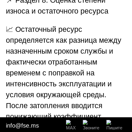
износа и остаточного ресурса
📈 Остаточный ресурс
определяется как разница между
назначенным сроком службы и
фактически отработанным
временем с поправкой на
интенсивность эксплуатации и
условия окружающей среды.
После затопления вводится
понижающий коэффициент,
info@fse.ms
основанный на результатах