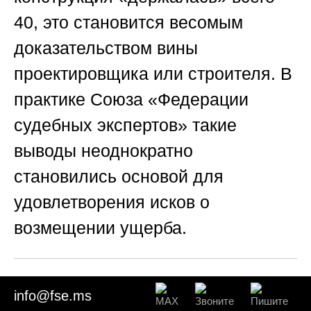
40, это становится весомым
доказательством вины
проектировщика или строителя. В
практике
Союза «Федерации
судебных экспертов»
такие
выводы неоднократно
становились основой для
удовлетворения исков о
возмещении ущерба.
🧯 Раздел 8. Оценка
info@fse.ms