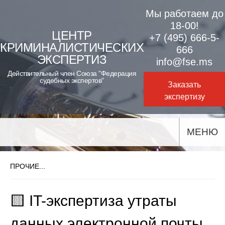
Skip
Мы работаем до
to
18-00!
ЦЕНТР
+7 (495) 666-5-
content
КРИМИНАЛИСТИЧЕСКИХ
666
ЭКСПЕРТИЗ
info@fse.ms
Действительный член Союза "Федерация
судебных экспертов"
Заказать
экспертизу
МЕНЮ
ПРОЧИЕ...
🟨 IT-экспертиза утраты
данных электронной почты