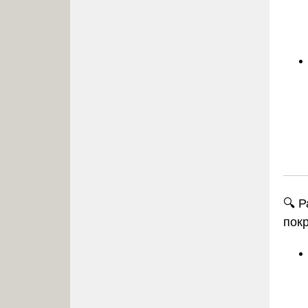
🔍 
пок