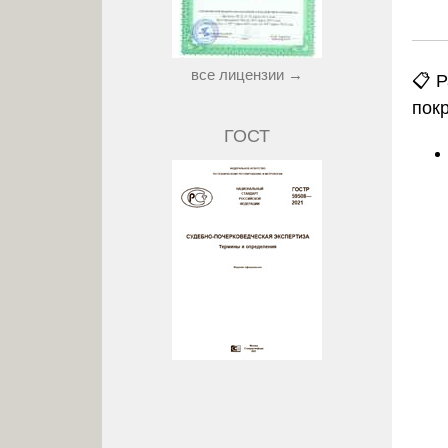
все лицензии →
📋 
пок
ГОСТ