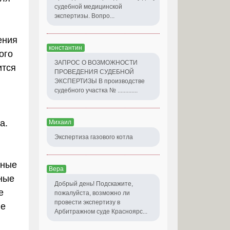
судебной медицинской
экспертизы. Вопро...
ения
константин
ого
ЗАПРОС О ВОЗМОЖНОСТИ
ится
ПРОВЕДЕНИЯ СУДЕБНОЙ
ЭКСПЕРТИЗЫ В производстве
судебного участка № .............
а.
Михаил
Экспертиза газового котла
нные
Вера
ные
Добрый день! Подскажите,
е
пожалуйста, возможно ли
провести экспертизу в
ие
Арбитражном суде Красноярс...