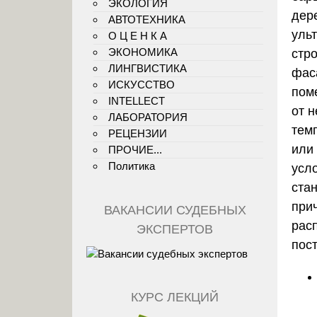
ЭКОЛОГИЯ
дер
АВТОТЕХНИКА
уль
О Ц Е Н К А
ЭКОНОМИКА
стр
ЛИНГВИСТИКА
фас
ИСКУССТВО
пом
INTELLECT
от 
ЛАБОРАТОРИЯ
тем
РЕЦЕНЗИИ
или
ПРОЧИЕ...
Политика
усл
ста
при
ВАКАНСИИ СУДЕБНЫХ
рас
ЭКСПЕРТОВ
пос
КУРС ЛЕКЦИЙ