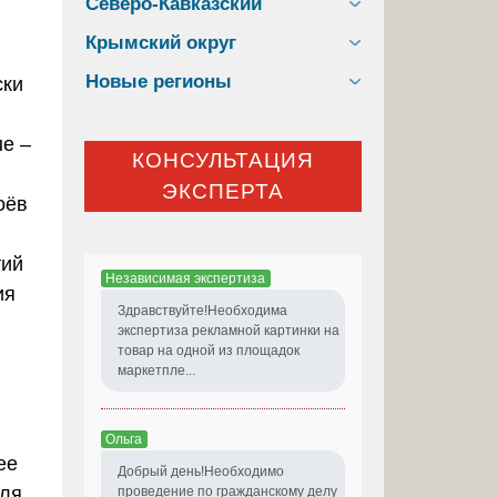
Северо-Кавказский
Крымский округ
Новые регионы
ски
е –
КОНСУЛЬТАЦИЯ
ЭКСПЕРТА
оёв
тий
Независимая экспертиза
ия
Здравствуйте!Необходима
экспертиза рекламной картинки на
товар на одной из площадок
маркетпле...
Ольга
ее
Добрый день!Необходимо
оля
проведение по гражданскому делу