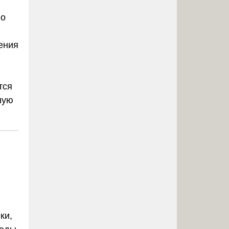
по
ения
тся
ную
ки,