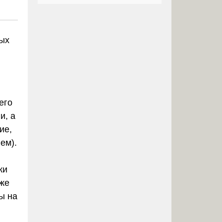
ных
его
и, а
ие,
ем).
ки
кже
ы на