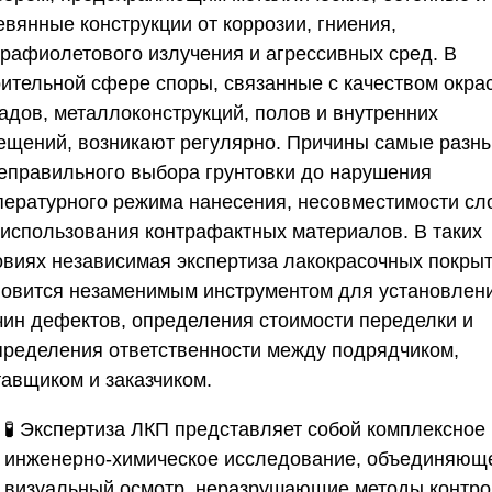
евянные конструкции от коррозии, гниения,
трафиолетового излучения и агрессивных сред. В
оительной сфере споры, связанные с качеством окра
адов, металлоконструкций, полов и внутренних
ещений, возникают регулярно. Причины самые разны
неправильного выбора грунтовки до нарушения
пературного режима нанесения, несовместимости сл
 использования контрафактных материалов. В таких
овиях независимая экспертиза лакокрасочных покры
новится незаменимым инструментом для установлен
чин дефектов, определения стоимости переделки и
пределения ответственности между подрядчиком,
тавщиком и заказчиком.
🧪 Экспертиза ЛКП представляет собой комплексное
инженерно-химическое исследование, объединяющ
визуальный осмотр, неразрушающие методы контр