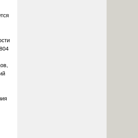
ется
ости
2804
ов,
ий
ния