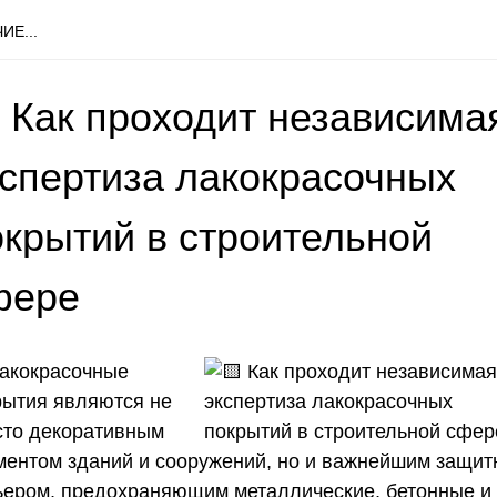
ИЕ...
 Как проходит независима
кспертиза лакокрасочных
окрытий в строительной
фере
Лакокрасочные
рытия являются не
сто декоративным
ментом зданий и сооружений, но и важнейшим защи
ьером, предохраняющим металлические, бетонные и