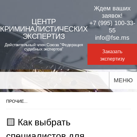
Skip
Ждем ваших
to
заявок!
ЦЕНТР
+7 (995) 100-33-
content
КРИМИНАЛИСТИЧЕСКИХ
55
ЭКСПЕРТИЗ
info@fse.ms
Действительный член Союза "Федерация
судебных экспертов"
Заказать
экспертизу
МЕНЮ
ПРОЧИЕ...
🟨 Как выбрать
специалистов для