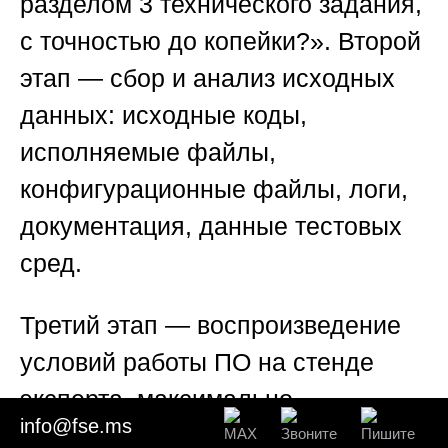
разделом 3 технического задания,
с точностью до копейки?». Второй
этап — сбор и анализ исходных
данных: исходные коды,
исполняемые файлы,
конфигурационные файлы, логи,
документация, данные тестовых
сред.
Третий этап — воспроизведение
условий работы ПО на стенде
эксперта, максимально
info@fse.ms
приближенном к