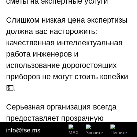
сметы на экспертные услуги
Слишком низкая цена экспертизы
должна вас насторожить:
качественная интеллектуальная
работа инженеров и
использование дорогостоящих
приборов не могут стоить копейки
💵.
Серьезная организация всегда
предоставляет прозрачную
калькуляцию стоимости работ 📝.
info@fse.ms