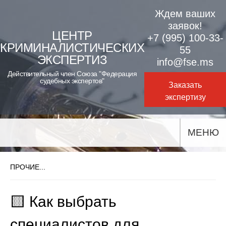
Skip
Ждем ваших
to
заявок!
ЦЕНТР
+7 (995) 100-33-
content
КРИМИНАЛИСТИЧЕСКИХ
55
ЭКСПЕРТИЗ
info@fse.ms
Действительный член Союза "Федерация
судебных экспертов"
Заказать
экспертизу
МЕНЮ
ПРОЧИЕ...
🟨 Как выбрать
специалистов для