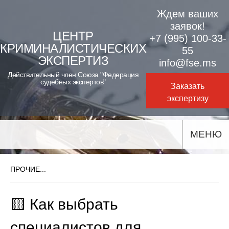
Skip
Ждем ваших
to
заявок!
ЦЕНТР
+7 (995) 100-33-
content
КРИМИНАЛИСТИЧЕСКИХ
55
ЭКСПЕРТИЗ
info@fse.ms
Действительный член Союза "Федерация
судебных экспертов"
Заказать
экспертизу
МЕНЮ
ПРОЧИЕ...
🟨 Как выбрать
специалистов для