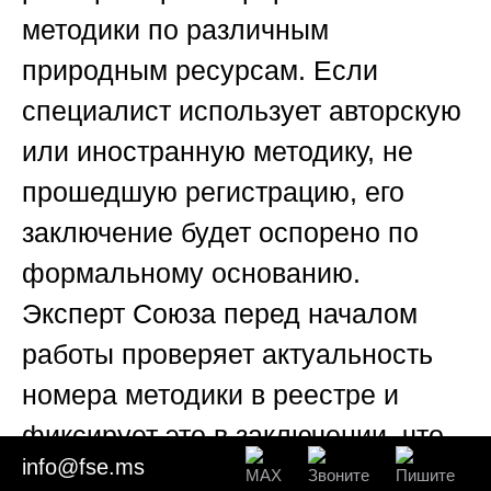
методики по различным
природным ресурсам. Если
специалист использует авторскую
или иностранную методику, не
прошедшую регистрацию, его
заключение будет оспорено по
формальному основанию.
Эксперт
Союза
перед началом
работы проверяет актуальность
номера методики в реестре и
фиксирует это в заключении, что
info@fse.ms
является дополнительной