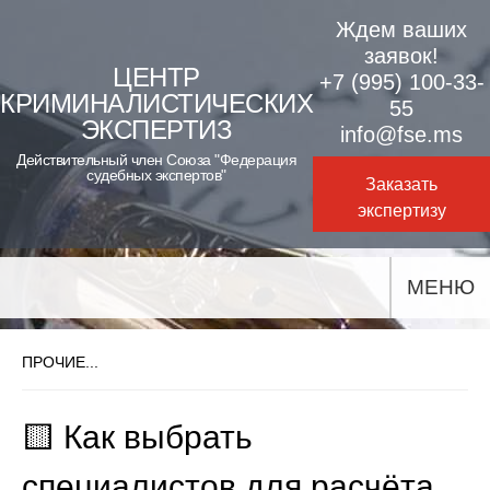
Skip
Ждем ваших
to
заявок!
ЦЕНТР
+7 (995) 100-33-
content
КРИМИНАЛИСТИЧЕСКИХ
55
ЭКСПЕРТИЗ
info@fse.ms
Действительный член Союза "Федерация
судебных экспертов"
Заказать
экспертизу
МЕНЮ
ПРОЧИЕ...
🟨 Как выбрать
специалистов для расчёта