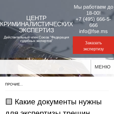
Skip
Мы работаем до
to
18-00!
ЦЕНТР
+7 (495) 666-5-
content
КРИМИНАЛИСТИЧЕСКИХ
666
ЭКСПЕРТИЗ
info@fse.ms
Действительный член Союза "Федерация
судебных экспертов"
Заказать
экспертизу
МЕНЮ
ПРОЧИЕ...
🟨 Какие документы нужны
для экспертизы трещин