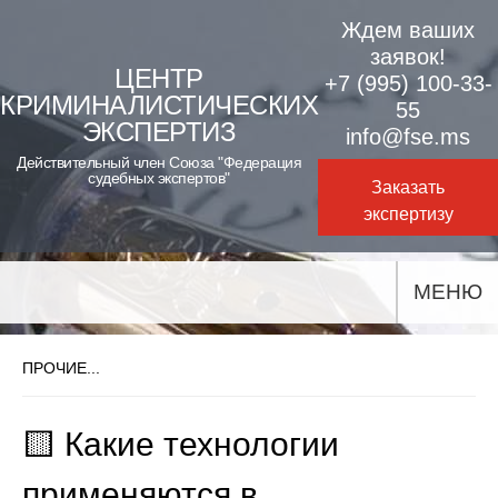
Skip
Ждем ваших
to
заявок!
ЦЕНТР
+7 (995) 100-33-
content
КРИМИНАЛИСТИЧЕСКИХ
55
ЭКСПЕРТИЗ
info@fse.ms
Действительный член Союза "Федерация
судебных экспертов"
Заказать
экспертизу
МЕНЮ
ПРОЧИЕ...
🟨 Какие технологии
применяются в