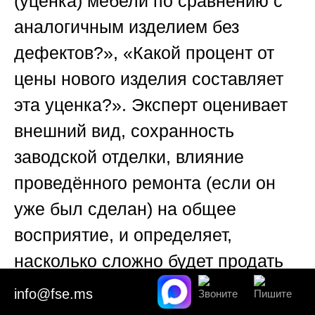
(уценка) мебели по сравнению с
аналогичным изделием без
дефектов?», «Какой процент от
цены нового изделия составляет
эта уценка?». Эксперт оценивает
внешний вид, сохранность
заводской отделки, влияние
проведённого ремонта (если он
уже был сделан) на общее
восприятие, и определяет,
насколько сложно будет продать
данное изделие на вторичном
info@fse.ms
рынке. Это позволяет взыскать