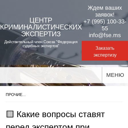
Skip
Ждем ваших
to
заявок!
ЦЕНТР
+7 (995) 100-33-
content
КРИМИНАЛИСТИЧЕСКИХ
55
ЭКСПЕРТИЗ
info@fse.ms
Действительный член Союза "Федерация
судебных экспертов"
Заказать
экспертизу
МЕНЮ
ПРОЧИЕ...
🟨 Какие вопросы ставят
перед экспертом при