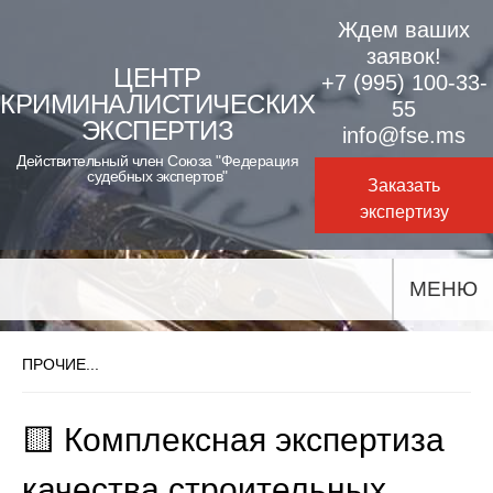
Skip
Ждем ваших
to
заявок!
ЦЕНТР
+7 (995) 100-33-
content
КРИМИНАЛИСТИЧЕСКИХ
55
ЭКСПЕРТИЗ
info@fse.ms
Действительный член Союза "Федерация
судебных экспертов"
Заказать
экспертизу
МЕНЮ
ПРОЧИЕ...
🟨 Комплексная экспертиза
качества строительных