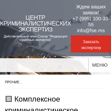
Skip
Ждем ваших
to
заявок!
ЦЕНТР
+7 (995) 100-33-
content
КРИМИНАЛИСТИЧЕСКИХ
55
ЭКСПЕРТИЗ
info@fse.ms
Действительный член Союза "Федерация
судебных экспертов"
Заказать
экспертизу
МЕНЮ
ПРОЧИЕ...
🟨 Комплексное
криминалистическое