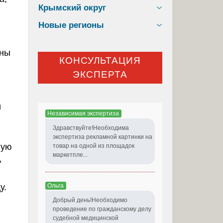
Крымский округ
Новые регионы
оны
КОНСУЛЬТАЦИЯ
ЭКСПЕРТА
и
Независимая экспертиза
Здравствуйте!Необходима
экспертиза рекламной картинки на
ную
товар на одной из площадок
маркетпле...
ь
Ольга
у.
Добрый день!Необходимо
проведение по гражданскому делу
судебной медицинской