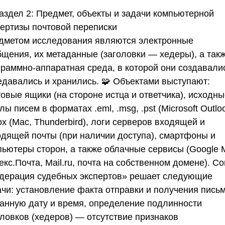
аздел 2: Предмет, объекты и задачи компьютерной
пертизы почтовой переписки
дметом исследования являются электронные
бщения, их метаданные (заголовки — хедеры), а так
граммно-аппаратная среда, в которой они создавали
едавались и хранились. 🧩 Объектами выступают:
овые ящики (на стороне истца и ответчика), исходн
ы писем в форматах .eml, .msg, .pst (Microsoft Outloo
x (Mac, Thunderbird), логи серверов входящей и
одящей почты (при наличии доступа), смартфоны и
пьютеры сторон, а также облачные сервисы (Google M
екс.Почта,
Mail.ru
,
почта на собственном домене).
Со
дерация судебных экспертов»
решает следующие
ачи: установление факта отправки и получения письм
занную дату и время, определение подлинности
оловков (хедеров) — отсутствие признаков