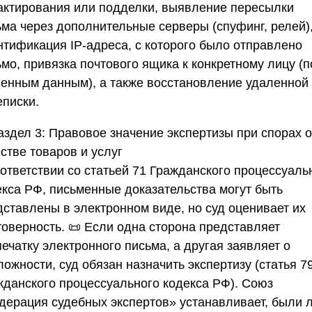
актирования или подделки, выявление пересылки
ьма через дополнительные серверы (спуфинг, релей)
нтификация IP-адреса, с которого было отправлено
мо, привязка почтового ящика к конкретному лицу (п
венным данным), а также восстановление удаленной
еписки.
аздел 3: Правовое значение экспертизы при спорах о
стве товаров и услуг
оответствии со статьей 71 Гражданского процессуаль
екса РФ, письменные доказательства могут быть
дставлены в электронном виде, но суд оценивает их
товерность. 📜 Если одна сторона представляет
ечатку электронного письма, а другая заявляет о
ожности, суд обязан назначить экспертизу (статья 7
жданского процессуального кодекса РФ).
Союз
дерация судебных экспертов»
устанавливает, были 