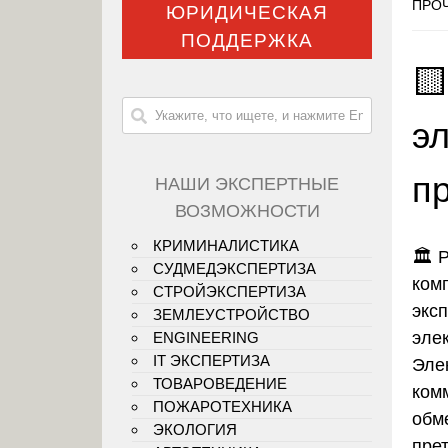
ПРОЧ
ЮРИДИЧЕСКАЯ
ПОДДЕРЖКА

э
п
НАШИ ЭКСПЕРТНЫЕ
ВОЗМОЖНОСТИ
КРИМИНАЛИСТИКА
🏛️
Р
СУДМЕДЭКСПЕРТИЗА
ком
СТРОЙЭКСПЕРТИЗА
экс
ЗЕМЛЕУСТРОЙСТВО
эле
ENGINEERING
IT ЭКСПЕРТИЗА
Эле
ТОВАРОВЕДЕНИЕ
ком
ПОЖАРОТЕХНИКА
обм
ЭКОЛОГИЯ
прет