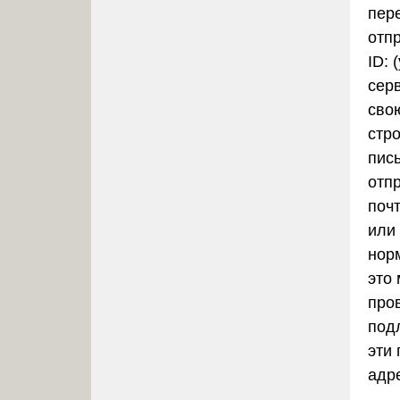
пер
отп
ID:
(
сер
свою
стр
пис
отп
почт
или
нор
это
про
под
эти
адр