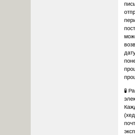
пис
отп
пери
пос
мож
воз
дату
пон
про
проц
🧪
Ра
эле
Каж
(хе
поч
экс