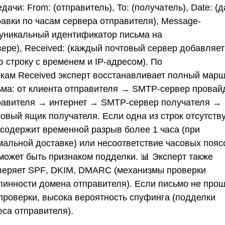
едачи:
From:
(отправитель),
To:
(получатель),
Date:
(д
равки по часам сервера отправителя),
Message-
уникальный идентификатор письма на
вере),
Received:
(каждый почтовый сервер добавляет
 строку с временем и IP-адресом). По
окам
Received
эксперт восстанавливает полный марш
ьма: от клиента отправителя → SMTP-сервер провай
равителя → интернет → SMTP-сервер получателя →
овый ящик получателя. Если одна из строк отсутств
 содержит временной разрыв более 1 часа (при
мальной доставке) или несоответствие часовых пояс
 может быть признаком подделки. 📊 Эксперт также
веряет
SPF
,
DKIM
,
DMARC
(механизмы проверки
линности домена отправителя). Если письмо не про
 проверки, высока вероятность спуфинга (подделки
еса отправителя).