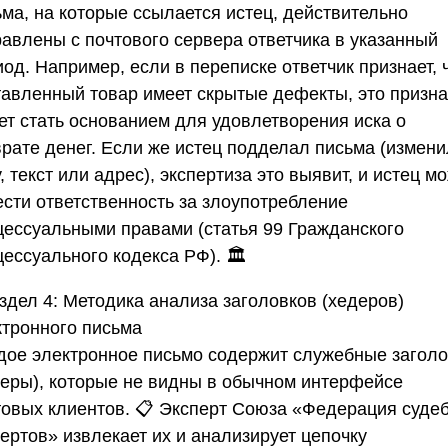
ьма, на которые ссылается истец, действительно
равлены с почтового сервера ответчика в указанный
од. Например, если в переписке ответчик признает, 
тавленный товар имеет скрытые дефекты, это призн
ет стать основанием для удовлетворения иска о
врате денег. Если же истец подделал письма (измени
, текст или адрес), экспертиза это выявит, и истец м
ести ответственность за злоупотребление
цессуальными правами (статья 99 Гражданского
ессуального кодекса РФ). 🏛️
здел 4: Методика анализа заголовков (хедеров)
ктронного письма
дое электронное письмо содержит служебные заголо
деры), которые не видны в обычном интерфейсе
товых клиентов. 📋 Эксперт
Союза «Федерация суде
пертов»
извлекает их и анализирует цепочку