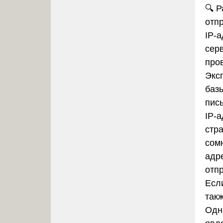
🔍
Р
отп
IP-
сер
про
Экс
баз
пис
IP-
стра
сом
адре
отп
Если
так
Одн