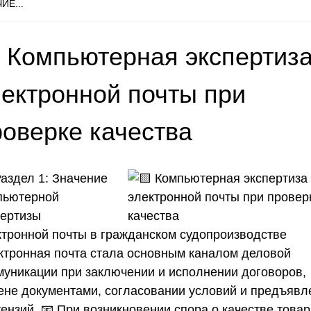
ИЕ...
 Компьютерная экспертиз
лектронной почты при
роверке качества
аздел 1: Значение
пьютерной
пертизы
ктронной почты в гражданском судопроизводстве
ктронная почта стала основным каналом деловой
муникации при заключении и исполнении договоров,
ене документами, согласовании условий и предъявл
ензий. 📧 При возникновении спора о качестве товар