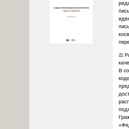
ред
пис
иде
пись
кос
пер
⚖️
Р
каче
В с
код
пре
дос
расп
подл
Гра
«Фе