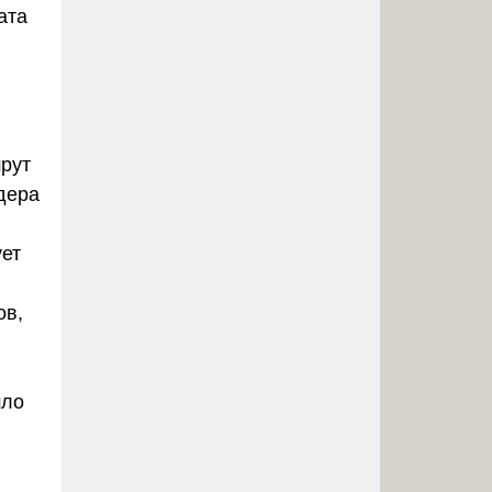
ата
рут
дера
ует
ов,
шло