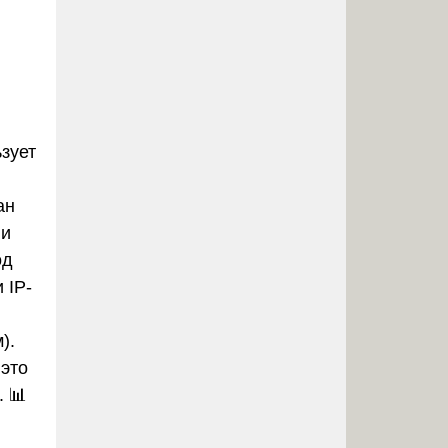
зует
ан
ли
од
 IP-
).
 это
 📊