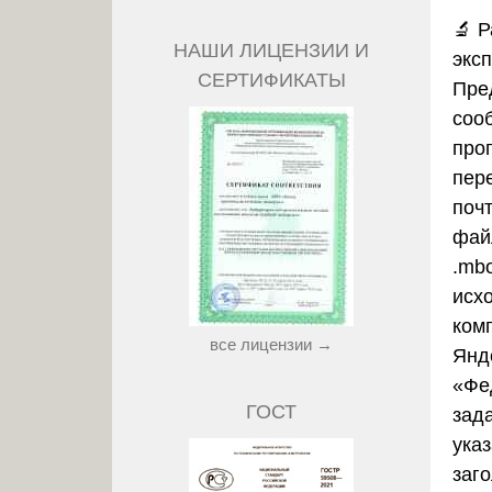
🔬
Р
НАШИ ЛИЦЕНЗИИ И
экс
СЕРТИФИКАТЫ
Пре
соо
про
пер
почт
файл
.mbo
исх
ком
все лицензии →
Янд
«Фе
ГОСТ
зад
ука
заг