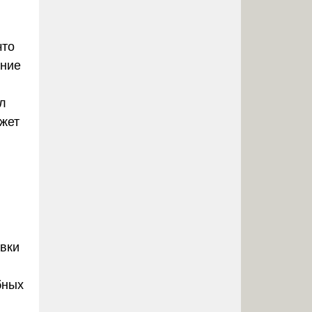
что
ание
л
ожет
вки
бных