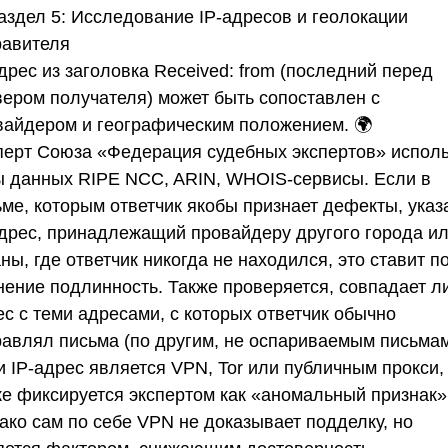
аздел 5: Исследование IP-адресов и геолокации
равителя
адрес из заголовка
Received: from
(последний перед
вером получателя) может быть сопоставлен с
вайдером и географическим положением. 🌍
перт
Союза «Федерация судебных экспертов»
исполь
ы данных RIPE NCC, ARIN, WHOIS-сервисы. Если в
ьме, которым ответчик якобы признает дефекты, указ
адрес, принадлежащий провайдеру другого города и
ны, где ответчик никогда не находился, это ставит п
нение подлинность. Также проверяется, совпадает ли
с с теми адресами, с которых ответчик обычно
равлял письма (по другим, не оспариваемым письмам
 IP-адрес является VPN, Tor или публичным прокси,
же фиксируется экспертом как «аномальный признак».
ако сам по себе VPN не доказывает подделку, но