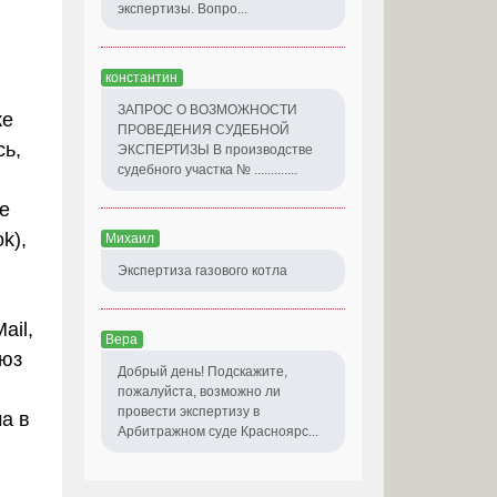
экспертизы. Вопро...
константин
ЗАПРОС О ВОЗМОЖНОСТИ
же
ПРОВЕДЕНИЯ СУДЕБНОЙ
сь,
ЭКСПЕРТИЗЫ В производстве
судебного участка № .............
ые
k),
Михаил
Экспертиза газового котла
ail,
Вера
юз
Добрый день! Подскажите,
пожалуйста, возможно ли
провести экспертизу в
а в
Арбитражном суде Красноярс...