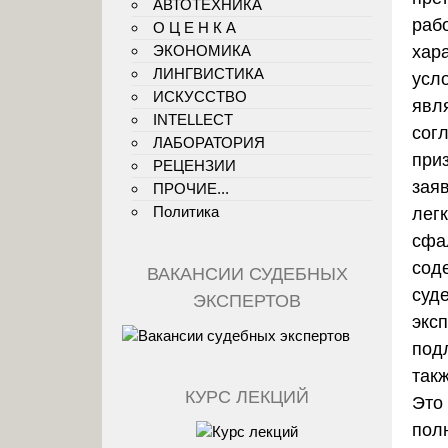
АВТОТЕХНИКА
раб
О Ц Е Н К А
ЭКОНОМИКА
хар
ЛИНГВИСТИКА
усл
ИСКУССТВО
явл
INTELLECT
сог
ЛАБОРАТОРИЯ
при
РЕЦЕНЗИИ
зая
ПРОЧИЕ...
Политика
легк
сфа
сод
ВАКАНСИИ СУДЕБНЫХ
суд
ЭКСПЕРТОВ
экс
подл
так
КУРС ЛЕКЦИЙ
Это
пол