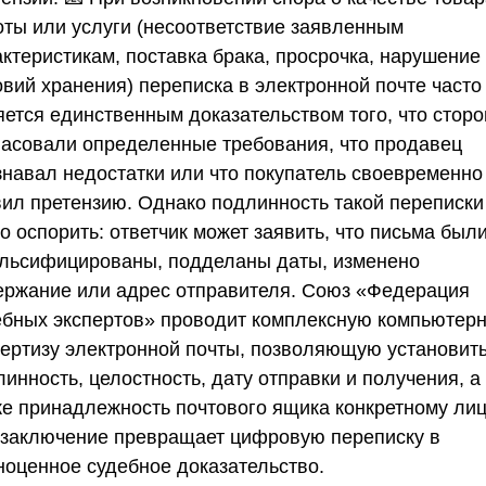
оты или услуги (несоответствие заявленным
актеристикам, поставка брака, просрочка, нарушение
овий хранения) переписка в электронной почте часто
яется единственным доказательством того, что стор
ласовали определенные требования, что продавец
знавал недостатки или что покупатель своевременно
вил претензию. Однако подлинность такой переписки
о оспорить: ответчик может заявить, что письма был
льсифицированы, подделаны даты, изменено
ержание или адрес отправителя.
Союз «Федерация
ебных экспертов»
проводит комплексную компьютер
пертизу электронной почты, позволяющую установит
инность, целостность, дату отправки и получения, а
же принадлежность почтового ящика конкретному лиц
 заключение превращает цифровую переписку в
ноценное судебное доказательство.