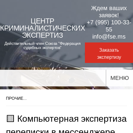
Skip
Ждем ваших
to
заявок!
ЦЕНТР
+7 (995) 100-33-
content
КРИМИНАЛИСТИЧЕСКИХ
55
ЭКСПЕРТИЗ
info@fse.ms
Действительный член Союза "Федерация
судебных экспертов"
Заказать
экспертизу
МЕНЮ
ПРОЧИЕ...
🟨 Компьютерная экспертиза
переписки в мессенджере