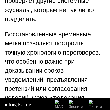
проверяет другие системные
журналы, которые не так легко
подделать.
Восстановленные временные
метки позволяют построить
точную хронологию переговоров,
что особенно важно при
доказывании сроков
уведомлений, предъявления
претензий или согласования
условий.
Союз «Федерация
info@fse.ms
судебных