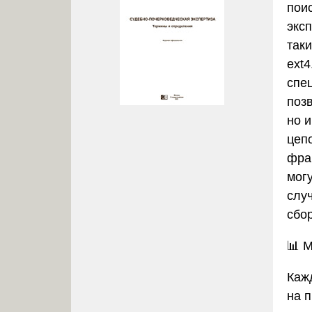
поис
экс
таки
ext4
спе
поз
но 
цеп
фра
могу
слу
сбо
📊
М
Каж
на 