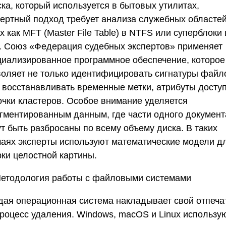
ка, который используется в бытовых утилитах,
пертный подход требует анализа служебных областей
х как MFT (Master File Table) в NTFS или суперблоки 
.
Союз «Федерация судебных экспертов»
применяет
циализированное программное обеспечение, которое
воляет не только идентифицировать сигнатуры файл
и восстанавливать временные метки, атрибуты доступ
очки кластеров. Особое внимание уделяется
гментированным данным, где части одного документ
т быть разбросаны по всему объему диска. В таких
чаях эксперты используют математические модели д
рки целостной картины.
етодология работы с файловыми системами
дая операционная система накладывает свой отпеча
процесс удаления. Windows, macOS и Linux использу