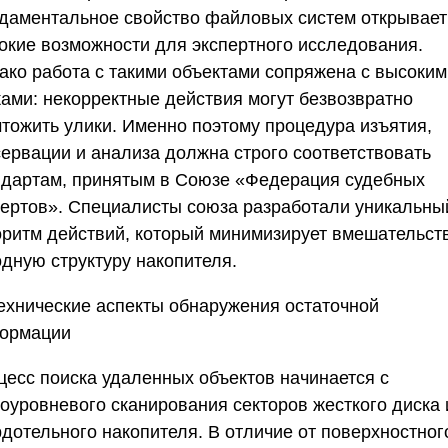
даментальное свойство файловых систем открывает
окие возможности для экспертного исследования.
ако работа с такими объектами сопряжена с высоким
ками: некорректные действия могут безвозвратно
чтожить улики. Именно поэтому процедура изъятия,
сервации и анализа должна строго соответствовать
ндартам, принятым в
Союзе «Федерация судебных
пертов»
. Специалисты союза разработали уникальны
оритм действий, который минимизирует вмешательст
одную структуру накопителя.
ехнические аспекты обнаружения остаточной
ормации
цесс поиска удаленных объектов начинается с
коуровневого сканирования секторов жесткого диска
рдотельного накопителя. В отличие от поверхностног