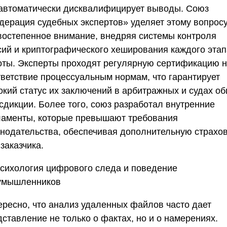
автоматически дисквалифицирует выводы.
Союз
дерация судебных экспертов»
уделяет этому вопрос
востепенное внимание, внедряя системы контроля
сий и криптографического хеширования каждого этап
оты. Эксперты проходят регулярную сертификацию 
тветствие процессуальным нормам, что гарантирует
окий статус их заключений в арбитражных и судах о
сдикции. Более того, союз разработал внутренние
ламенты, которые превышают требования
онодательства, обеспечивая дополнительную страхо
заказчика.
сихология цифрового следа и поведение
умышленников
ересно, что анализ удаленных файлов часто дает
ставление не только о фактах, но и о намерениях.