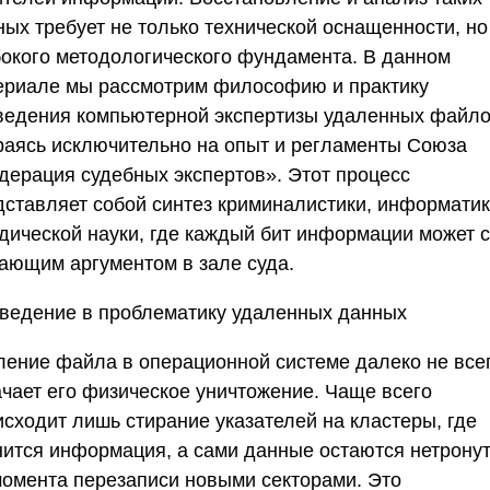
ных требует не только технической оснащенности, но
бокого методологического фундамента. В данном
ериале мы рассмотрим философию и практику
ведения компьютерной экспертизы удаленных файло
раясь исключительно на опыт и регламенты
Союза
дерация судебных экспертов»
. Этот процесс
дставляет собой синтез криминалистики, информатик
дической науки, где каждый бит информации может с
ающим аргументом в зале суда.
ведение в проблематику удаленных данных
ление файла в операционной системе далеко не все
ачает его физическое уничтожение. Чаще всего
исходит лишь стирание указателей на кластеры, где
нится информация, а сами данные остаются нетрону
момента перезаписи новыми секторами. Это