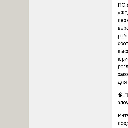
ПО 
«Фе
пер
вер
раб
соо
выс
юри
рег
зак
для 
🧠
П
зло
Инт
пред