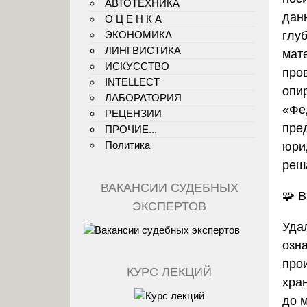
АВТОТЕХНИКА
дан
О Ц Е Н К А
ЭКОНОМИКА
глу
ЛИНГВИСТИКА
мат
ИСКУССТВО
про
INTELLECT
опи
ЛАБОРАТОРИЯ
«Фе
РЕЦЕНЗИИ
пре
ПРОЧИЕ...
Политика
юри
реш
ВАКАНСИИ СУДЕБНЫХ
🧩
В
ЭКСПЕРТОВ
Уда
озн
про
КУРС ЛЕКЦИЙ
хра
до 