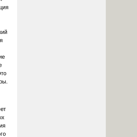
ция
кий
я
ие
е
Это
ры.
еет
ых
ия
ого