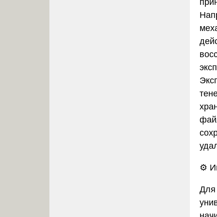
при
Напр
мех
дей
вос
экс
Экс
тен
хра
фай
сох
уда
⚙️
И
Для
уни
нач