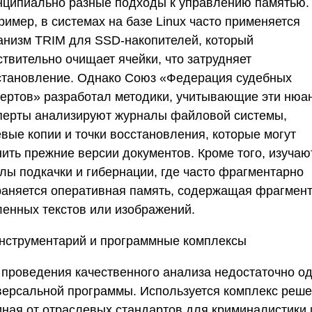
нципиально разные подходы к управлению памятью.
имер, в системах на базе Linux часто применяется
анизм TRIM для SSD-накопителей, который
ствительно очищает ячейки, что затрудняет
становление. Однако
Союз «Федерация судебных
пертов»
разработал методики, учитывающие эти нюа
перты анализируют журналы файловой системы,
евые копии и точки восстановления, которые могут
нить прежние версии документов. Кроме того, изучаю
лы подкачки и гибернации, где часто фрагментарно
раняется оперативная память, содержащая фрагмен
ленных текстов или изображений.
нструментарий и программные комплексы
 проведения качественного анализа недостаточно о
версальной программы. Используется комплекс реше
иная от отраслевых стандартов для криминалистики 