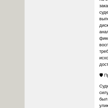
зак
суд
вып
дис
ана
фик
вос
треб
исх
дос
🛡️
П
Суд
сил
был
улик