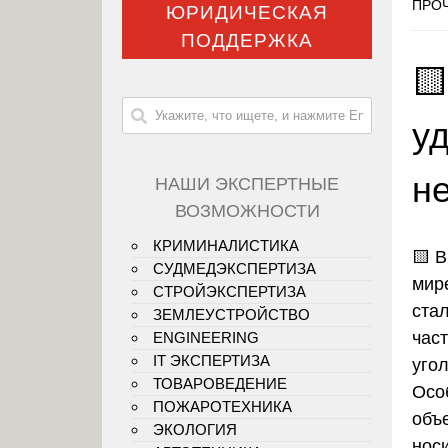
ПРОЧ
ЮРИДИЧЕСКАЯ
ПОДДЕРЖКА

у
н
НАШИ ЭКСПЕРТНЫЕ
ВОЗМОЖНОСТИ
КРИМИНАЛИСТИКА
🟨
В
СУДМЕДЭКСПЕРТИЗА
мир
СТРОЙЭКСПЕРТИЗА
ста
ЗЕМЛЕУСТРОЙСТВО
час
ENGINEERING
IT ЭКСПЕРТИЗА
уго
ТОВАРОВЕДЕНИЕ
Осо
ПОЖАРОТЕХНИКА
объ
ЭКОЛОГИЯ
нос