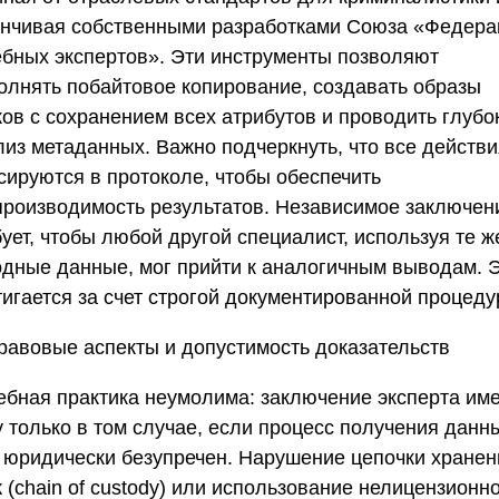
анчивая собственными разработками
Союза «Федера
ебных экспертов»
. Эти инструменты позволяют
олнять побайтовое копирование, создавать образы
ков с сохранением всех атрибутов и проводить глубо
лиз метаданных. Важно подчеркнуть, что все действи
сируются в протоколе, чтобы обеспечить
производимость результатов. Независимое заключен
ует, чтобы любой другой специалист, используя те ж
одные данные, мог прийти к аналогичным выводам. 
тигается за счет строгой документированной процеду
равовые аспекты и допустимость доказательств
ебная практика неумолима: заключение эксперта им
у только в том случае, если процесс получения данн
 юридически безупречен. Нарушение цепочки хранен
 (chain of custody) или использование нелицензионн