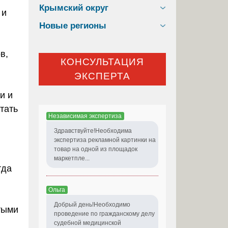
Крымский округ
 и
Новые регионы
в,
КОНСУЛЬТАЦИЯ
ЭКСПЕРТА
и и
тать
Независимая экспертиза
Здравствуйте!Необходима
экспертиза рекламной картинки на
товар на одной из площадок
маркетпле...
гда
Ольга
Добрый день!Необходимо
тыми
проведение по гражданскому делу
судебной медицинской