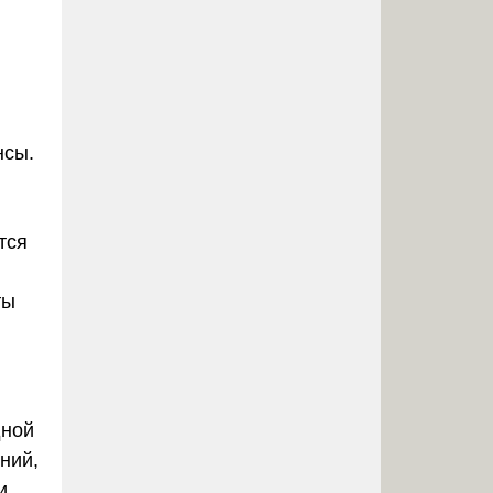
нсы.
тся
ты
дной
ний,
и