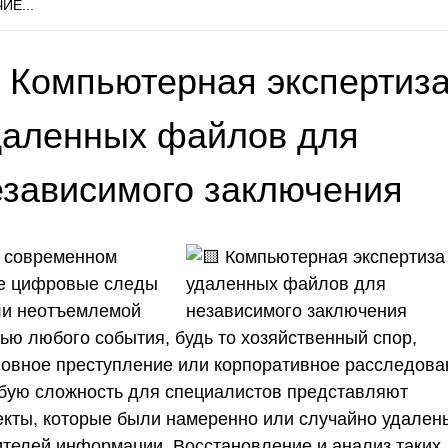
ИЕ...
 Компьютерная экспертиз
даленных файлов для
езависимого заключения
 современном
е цифровые следы
ли неотъемлемой
тью любого события, будь то хозяйственный спор,
ловное преступление или корпоративное расследова
бую сложность для специалистов представляют
екты, которые были намеренно или случайно удален
ителей информации. Восстановление и анализ таких