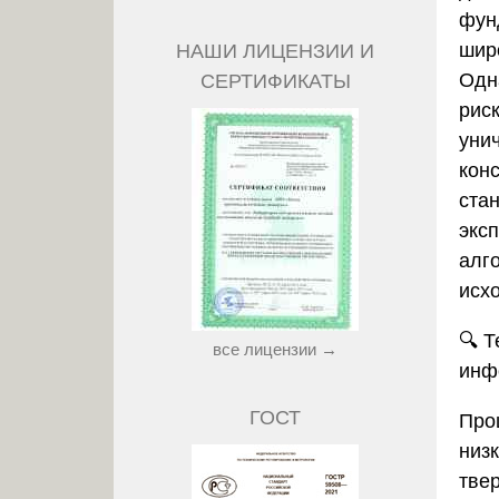
фун
шир
НАШИ ЛИЦЕНЗИИ И
Одн
СЕРТИФИКАТЫ
рис
уни
кон
ста
экс
алг
исх
🔍
Т
все лицензии →
инф
ГОСТ
Про
низ
тве