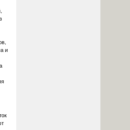
,
в
ов,
а и
а
ля
ток
ют