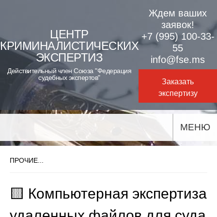
Skip
Ждем ваших
to
заявок!
ЦЕНТР
+7 (995) 100-33-
content
КРИМИНАЛИСТИЧЕСКИХ
55
ЭКСПЕРТИЗ
info@fse.ms
Действительный член Союза "Федерация
судебных экспертов"
Заказать
экспертизу
МЕНЮ
ПРОЧИЕ...
🟨 Компьютерная экспертиза
удаленных файлов для суда