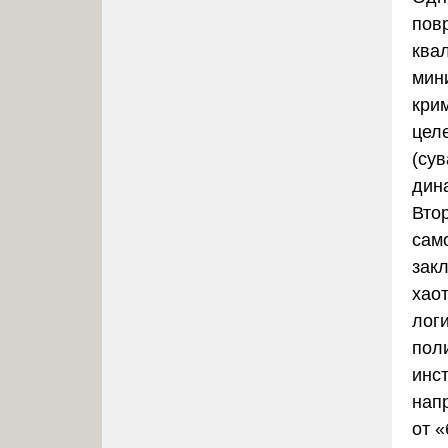
пов
ква
мин
кри
цел
(сув
дин
Вто
сам
зак
хао
лог
пол
инс
нап
от 