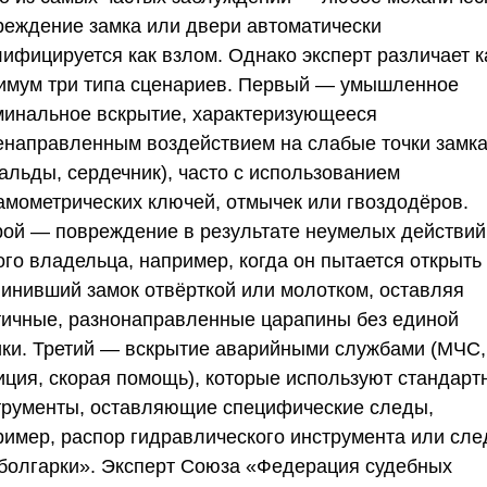
реждение замка или двери автоматически
лифицируется как взлом. Однако эксперт различает к
имум три типа сценариев. Первый — умышленное
минальное вскрытие, характеризующееся
енаправленным воздействием на слабые точки замк
альды, сердечник), часто с использованием
амометрических ключей, отмычек или гвоздодёров.
рой — повреждение в результате неумелых действий
ого владельца, например, когда он пытается открыть
линивший замок отвёрткой или молотком, оставляя
тичные, разнонаправленные царапины без единой
ики. Третий — вскрытие аварийными службами (МЧС,
иция, скорая помощь), которые используют стандарт
трументы, оставляющие специфические следы,
ример, распор гидравлического инструмента или сл
«болгарки». Эксперт
Союза «Федерация судебных