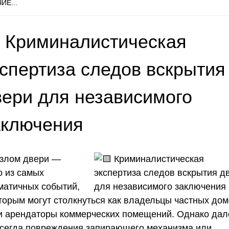
ИЕ...
 Криминалистическая
кспертиза следов вскрытия
вери для независимого
аключения
злом двери —
о из самых
матичных событий,
оторым могут столкнуться как владельцы частных дом
 и арендаторы коммерческих помещений. Однако дал
всегда повреждения запирающего механизма или