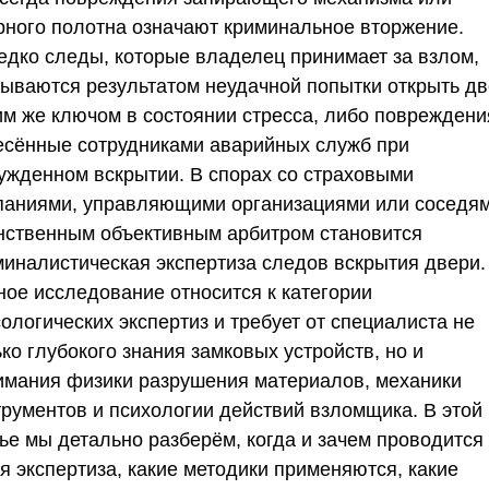
рного полотна означают криминальное вторжение.
едко следы, которые владелец принимает за взлом,
зываются результатом неудачной попытки открыть д
им же ключом в состоянии стресса, либо повреждени
есённые сотрудниками аварийных служб при
ужденном вскрытии. В спорах со страховыми
паниями, управляющими организациями или соседя
нственным объективным арбитром становится
миналистическая экспертиза следов вскрытия двери.
ное исследование относится к категории
ологических экспертиз и требует от специалиста не
ко глубокого знания замковых устройств, но и
имания физики разрушения материалов, механики
трументов и психологии действий взломщика. В этой
тье мы детально разберём, когда и зачем проводится
я экспертиза, какие методики применяются, какие