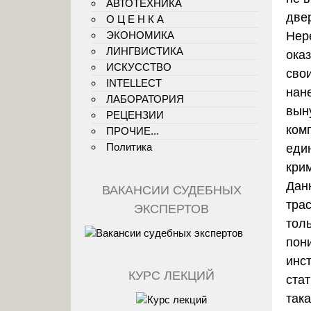
АВТОТЕХНИКА
две
О Ц Е Н К А
ЭКОНОМИКА
Нер
ЛИНГВИСТИКА
ока
ИСКУССТВО
сво
INTELLECT
нан
ЛАБОРАТОРИЯ
вын
РЕЦЕНЗИИ
ком
ПРОЧИЕ...
Политика
еди
кри
Дан
ВАКАНСИИ СУДЕБНЫХ
трас
ЭКСПЕРТОВ
толь
пон
инс
КУРС ЛЕКЦИЙ
ста
така