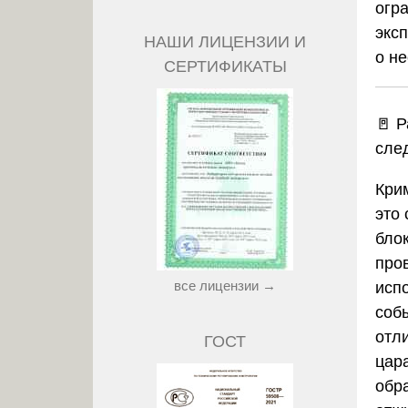
огр
экс
НАШИ ЛИЦЕНЗИИ И
о н
СЕРТИФИКАТЫ
🚪
Р
сле
Кри
это
блок
про
все лицензии →
исп
соб
отли
ГОСТ
цар
обр