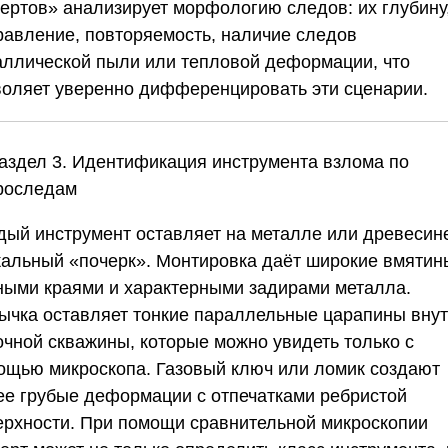
пертов»
анализирует морфологию следов: их глубину
равление, повторяемость, наличие следов
аллической пыли или тепловой деформации, что
воляет уверенно дифференцировать эти сценарии.
аздел 3. Идентификация инструмента взлома по
роследам
дый инструмент оставляет на металле или древесин
кальный «почерк». Монтировка даёт широкие вмятин
ными краями и характерными задирами металла.
ычка оставляет тонкие параллельные царапины вну
очной скважины, которые можно увидеть только с
ощью микроскопа. Газовый ключ или ломик создают
ее грубые деформации с отпечатками ребристой
ерхности. При помощи сравнительной микроскопии