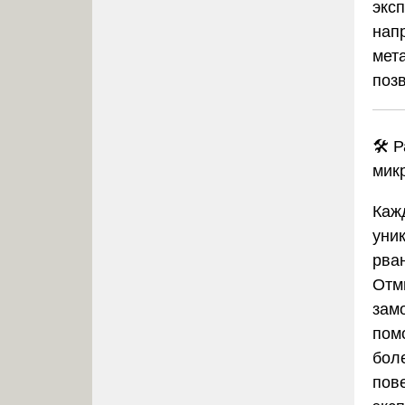
экс
нап
мет
поз
🛠️
Р
мик
Каж
уни
рва
Отм
зам
пом
бол
пов