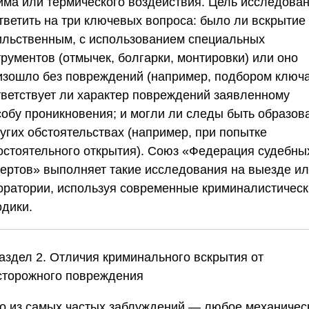
има или термического воздействия. Цель исследова
тветить на три ключевых вопроса: было ли вскрытие
ильственным, с использованием специальных
рументов (отмычек, болгарки, монтировки) или оно
изошло без повреждений (например, подбором ключа
тветствует ли характер повреждений заявленному
собу проникновения; и могли ли следы быть образов
угих обстоятельствах (например, при попытке
остоятельного открытия).
Союз «Федерация судебны
пертов»
выполняет такие исследования на выезде ил
оратории, используя современные криминалистичес
одики.
аздел 2. Отличия криминального вскрытия от
сторожного повреждения
о из самых частых заблуждений — любое механичес