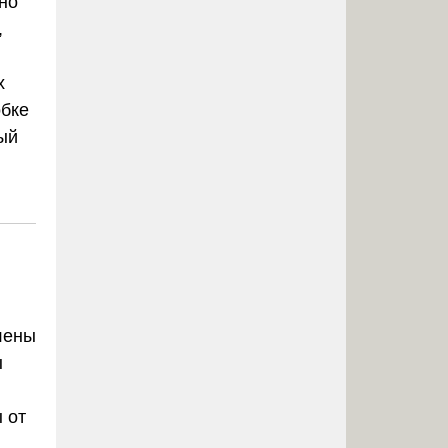
 но
,
х
обке
ый
лены
ы
 от