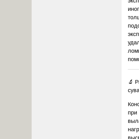
эксп
ино
толщ
под
экс
уда
лом
пом
🔬
Р
сув
Кон
при
выл
наг
выс