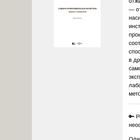
отж
— о
нас
инст
про
соо
спо
в др
сам
экс
лаб
мет
🔑
Р
нео
Одн