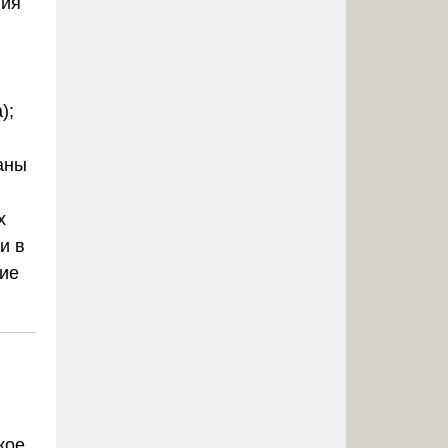
ния
);
аны
х
и в
кие
кое