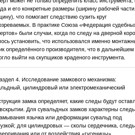
ерт может не только определить класс инструмента,
гда и его конкретные размеры (ширину рабочей части
ину), что помогает следствию сузить круг
озреваемых. В практике
Союза «Федерация судебны
пертов»
были случаи, когда по следу на дверной кор
лось установить, что использовался именно монтажн
ик определённого производителя, что в дальнейшем
огло выйти на скупщиков краденого инструмента.
аздел 4. Исследование замкового механизма:
альдный, цилиндровый или электромеханический
струкция замка определяет, какие следы будут остав
 вскрытии. Для сувальдных замков характерны след
амывания язычка или деформации сувальд под
рузкой; для цилиндровых — сколы сердечника, следы
верливания или от воздействия «гусеницы»