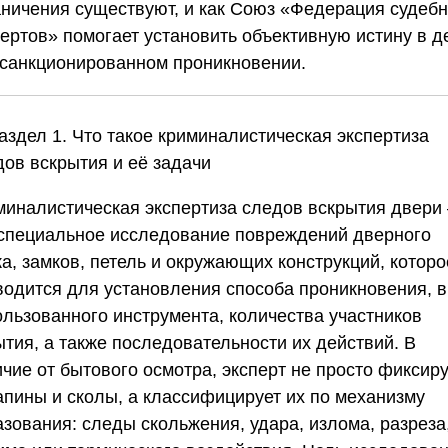
аничения существуют, и как
Союз «Федерация судеб
пертов»
помогает установить объективную истину в д
есанкционированном проникновении.
аздел 1. Что такое криминалистическая экспертиза
дов вскрытия и её задачи
миналистическая экспертиза следов вскрытия двери
 специальное исследование повреждений дверного
а, замков, петель и окружающих конструкций, которо
водится для установления способа проникновения, 
ользованного инструмента, количества участников
ытия, а также последовательности их действий. В
чие от бытового осмотра, эксперт не просто фиксир
апины и сколы, а классифицирует их по механизму
азования: следы скольжения, удара, излома, разреза