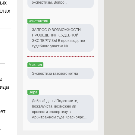
ных
экспертизы. Вопро...
елах
константин
ЗАПРОС О ВОЗМОЖНОСТИ
ПРОВЕДЕНИЯ СУДЕБНОЙ
ЭКСПЕРТИЗЫ В производстве
судебного участка № .............
 —
Михаил
Экспертиза газового котла
е
вида
Вера
Добрый день! Подскажите,
пожалуйста, возможно ли
ует
провести экспертизу в
Арбитражном суде Красноярс...
,