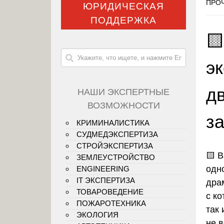
ПРОЧ
ЮРИДИЧЕСКАЯ
ПОДДЕРЖКА

э
д
НАШИ ЭКСПЕРТНЫЕ
ВОЗМОЖНОСТИ
з
КРИМИНАЛИСТИКА
СУДМЕДЭКСПЕРТИЗА
СТРОЙЭКСПЕРТИЗА
🟨
В
ЗЕМЛЕУСТРОЙСТВО
одн
ENGINEERING
IT ЭКСПЕРТИЗА
дра
ТОВАРОВЕДЕНИЕ
с к
ПОЖАРОТЕХНИКА
так
ЭКОЛОГИЯ
не 