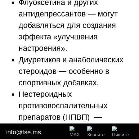
Флуоксетина и других
антидепрессантов
— могут
добавляться для создания
эффекта «улучшения
настроения».
Диуретиков и анаболических
стероидов
— особенно в
спортивных добавках.
Нестероидных
противовоспалительных
препаратов (НПВП)
—
включая диклофенак, который
info@fse.ms