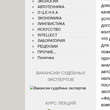
ЭКОЛОГИЯ
док
АВТОТЕХНИКА
кач
О Ц Е Н К А
ЭКОНОМИКА
усл
ЛИНГВИСТИКА
дог
ИСКУССТВО
кон
INTELLECT
что
ЛАБОРАТОРИЯ
для
РЕЦЕНЗИИ
поже
ПРОЧИЕ...
Политика
про
ана
авт
ВАКАНСИИ СУДЕБНЫХ
нал
ЭКСПЕРТОВ
пос
экс
«Фе
КУРС ЛЕКЦИЙ
ком