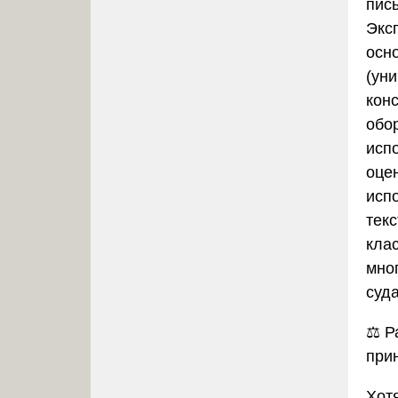
пись
Экс
осн
(ун
кон
обо
исп
оце
исп
тек
кла
мно
суд
⚖️
Р
при
Хот