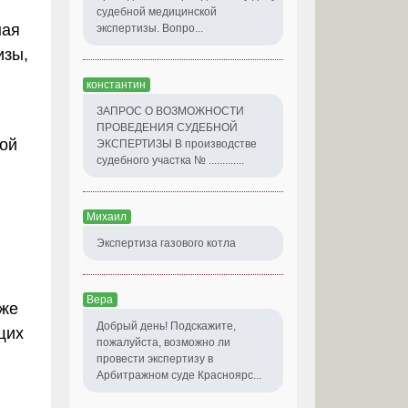
судебной медицинской
ная
экспертизы. Вопро...
изы,
константин
ЗАПРОС О ВОЗМОЖНОСТИ
ПРОВЕДЕНИЯ СУДЕБНОЙ
вой
ЭКСПЕРТИЗЫ В производстве
судебного участка № .............
Михаил
Экспертиза газового котла
Вера
кже
Добрый день! Подскажите,
щих
пожалуйста, возможно ли
провести экспертизу в
Арбитражном суде Красноярс...