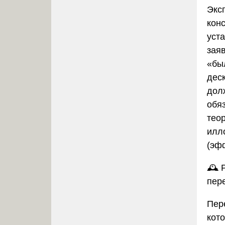
Экс
конс
уст
зая
«бы
деск
дол
обя
тео
илл
(эф
🕰️
пер
Пер
кот