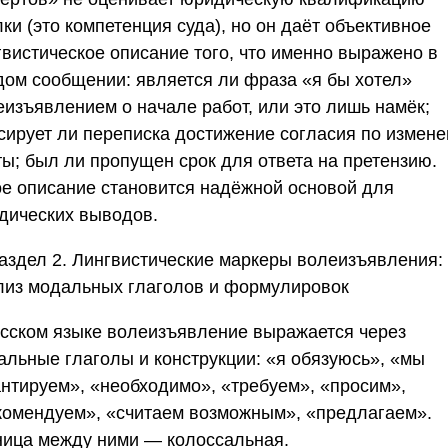
ки (это компетенция суда), но он даёт объективное
гвистическое описание того, что именно выражено в
дом сообщении: является ли фраза «я бы хотел»
еизъявлением о начале работ, или это лишь намёк;
сирует ли переписка достижение согласия по измен
ты; был ли пропущен срок для ответа на претензию.
ое описание становится надёжной основой для
дических выводов.
аздел 2. Лингвистические маркеры волеизъявления:
лиз модальных глаголов и формулировок
усском языке волеизъявление выражается через
альные глаголы и конструкции: «я обязуюсь», «мы
антируем», «необходимо», «требуем», «просим»,
комендуем», «считаем возможным», «предлагаем».
ница между ними — колоссальная.