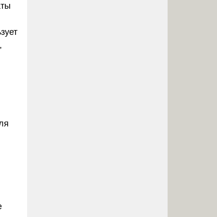
аты
зует
,
.
ля
е