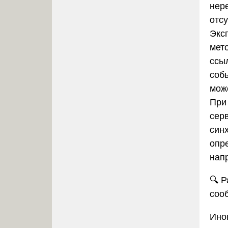
нер
отс
Экс
мет
ссы
соб
мож
При
сер
син
опр
нап
🔍
Р
соо
Ино