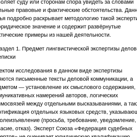
воляет суду или сторонам спора увидеть за словами
льные правовые и фактические обстоятельства. Дан
тья подробно раскрывает методологию такой эксперт
юридическое значение и содержит развёрнутые
ктические примеры из нашей деятельности.
аздел 1. Предмет лингвистической экспертизы дело
еписки
ектом исследования в данном виде экспертизы
яются письменные тексты деловой коммуникации, а
дметом — установление их смыслового содержания,
муникативных намерений авторов, логических
имосвязей между отдельными высказываниями, а та
нтификация отдельных языковых средств, указываю
волеизъявление (просьба, требование, уведомление,
асие, отказ). Эксперт
Союза «Федерация судебных
пертов»
не оценивает юридическую квалификацию