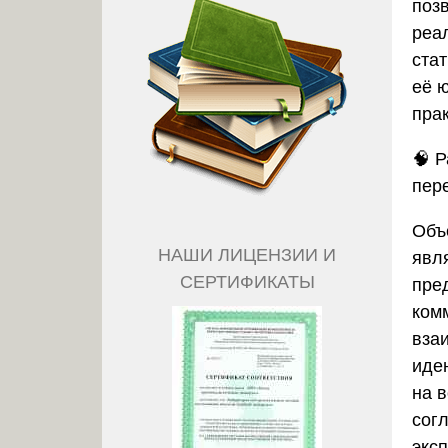
поз
реа
ста
её 
пра
🧠
Р
пер
Объ
НАШИ ЛИЦЕНЗИИ И
явл
СЕРТИФИКАТЫ
пре
ком
вза
иде
на 
согл
экс