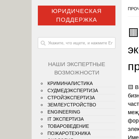
ПРОЧ
ЮРИДИЧЕСКАЯ
ПОДДЕРЖКА

э
п
НАШИ ЭКСПЕРТНЫЕ
ВОЗМОЖНОСТИ
КРИМИНАЛИСТИКА
🟨
В
СУДМЕДЭКСПЕРТИЗА
биз
СТРОЙЭКСПЕРТИЗА
час
ЗЕМЛЕУСТРОЙСТВО
меж
ENGINEERING
IT ЭКСПЕРТИЗА
фор
ТОВАРОВЕДЕНИЕ
эле
ПОЖАРОТЕХНИКА
Име