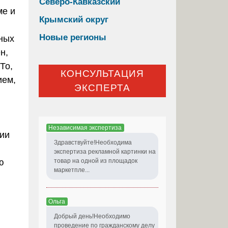
Северо-Кавказский
ме и
Крымский округ
Новые регионы
тных
н,
То,
КОНСУЛЬТАЦИЯ
ием,
ЭКСПЕРТА
Независимая экспертиза
ции
Здравствуйте!Необходима
экспертиза рекламной картинки на
ю
товар на одной из площадок
маркетпле...
Ольга
Добрый день!Необходимо
проведение по гражданскому делу