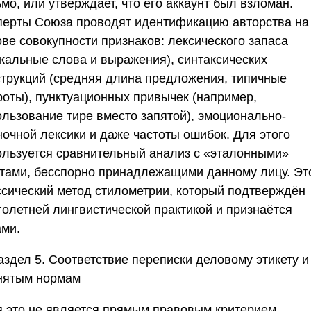
мо, или утверждает, что его аккаунт был взломан.
перты
Союза
проводят идентификацию авторства на
ове совокупности признаков: лексического запаса
икальные слова и выражения), синтаксических
струкций (средняя длина предложения, типичные
роты), пунктуационных привычек (например,
ользование тире вместо запятой), эмоционально-
ночной лексики и даже частоты ошибок. Для этого
ользуется сравнительный анализ с «эталонными»
стами, бесспорно принадлежащими данному лицу. Эт
ссический метод стилометрии, который подтверждён
голетней лингвистической практикой и признаётся
ами.
аздел 5. Соответствие переписки деловому этикету и
нятым нормам
я это не является прямым правовым критерием,