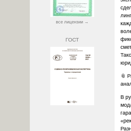
сдел
лин
все лицензии →
каж
вол
фик
ГОСТ
сме
Так
юри
📎
Р
ана
В р
мод
гар
«ре
Раз