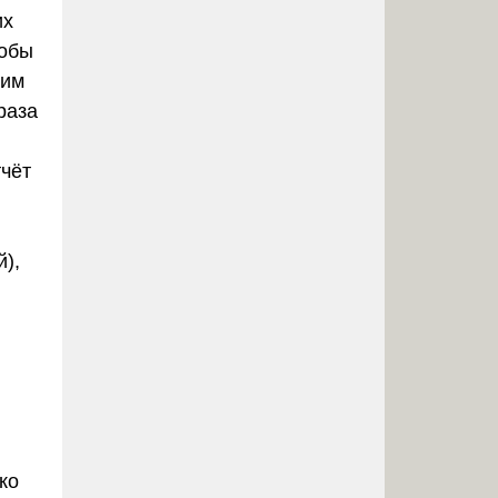
их
тобы
щим
раза
тчёт
),
ко