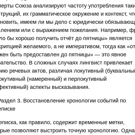
перты
Союза
анализируют частоту употребления так
трукций, их грамматическое окружение и контекст, ч
ановить, имеем ли мы дело с юридически обязываю
влением или с выражением пожелания. Например, ф
ло бы хорошо получить отчёт до пятницы» является
рипцией желаемого, а не императивом, тогда как «о
жен быть предоставлен до пятницы» — это явное
зательство. В сложных случаях лингвист привлекает
рию речевых актов, различая локутивный (буквальный
окутивный (намеренный) и перлокутивный
фективный) аспекты высказывания.
Раздел 3. Восстановление хронологии событий по
еписке
еписка, как правило, содержит временные метки,
орые позволяют выстроить точную хронологию. Одна