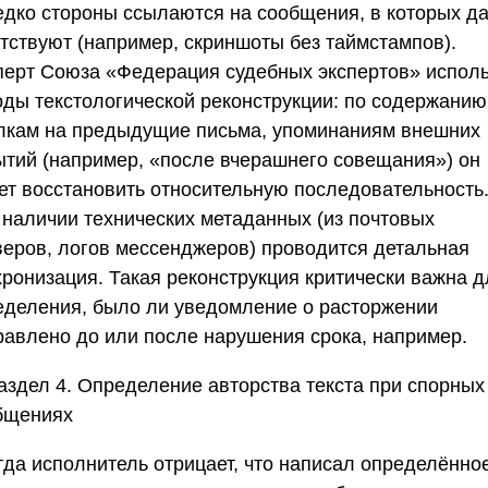
едко стороны ссылаются на сообщения, в которых д
утствуют (например, скриншоты без таймстампов).
перт
Союза «Федерация судебных экспертов»
исполь
оды текстологической реконструкции: по содержанию
лкам на предыдущие письма, упоминаниям внешних
ытий (например, «после вчерашнего совещания») он
ет восстановить относительную последовательность
 наличии технических метаданных (из почтовых
веров, логов мессенджеров) проводится детальная
хронизация. Такая реконструкция критически важна д
еделения, было ли уведомление о расторжении
равлено до или после нарушения срока, например.
аздел 4. Определение авторства текста при спорных
бщениях
гда исполнитель отрицает, что написал определённо