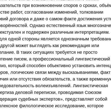
азательств при возникновении споров о сроках, объё
естве работ, согласовании изменений, толковании
овий договора и даже о самом факте достижения ус
оворённостей. Однако естественный язык многозначе
текстуален и подвержен различным интерпретациям. 
 для одной стороны является однозначным требован
 другой может выглядеть как рекомендация или
лание. В таких ситуациях требуется не просто
чтение писем, а профессиональный лингвистический
лиз, который способен объективно установить интен
оров, логические связи между высказываниями, факт
ичия или отсутствия обязательств, а также временну
ледовательность волеизъявлений. Лингвистическая
пертиза деловой переписки, проводимая
Союзом
дерация судебных экспертов»
, представляет собой
плексное филологическое исследование, которое