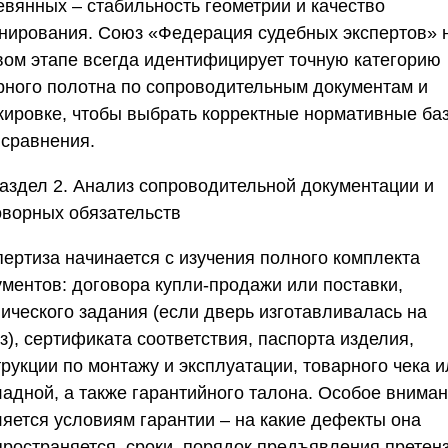
евянных – стабильность геометрии и качество
нирования.
Союз «Федерация судебных экспертов»
вом этапе всегда идентифицирует точную категорию
рного полотна по сопроводительным документам и
кировке, чтобы выбрать корректные нормативные ба
 сравнения.
аздел 2. Анализ сопроводительной документации и
оворных обязательств
пертиза начинается с изучения полного комплекта
ументов: договора купли-продажи или поставки,
нического задания (если дверь изготавливалась на
з), сертификата соответствия, паспорта изделия,
рукции по монтажу и эксплуатации, товарного чека 
ладной, а также гарантийного талона. Особое внима
ляется условиям гарантии – на какие дефекты она
пространяется, сроки, порядок предъявления претенз