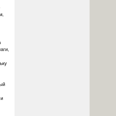
о
м,
а
аги,
ьку
ый
 и