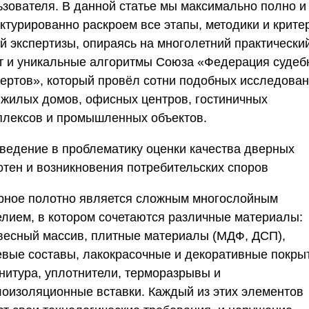
ьзователя. В данной статье мы максимально полно и
уктурированно раскроем все этапы, методики и крите
ой экспертизы, опираясь на многолетний практически
т и уникальные алгоритмы
Союза «Федерация судеб
пертов»
, который провёл сотни подобных исследова
 жилых домов, офисных центров, гостиничных
плексов и промышленных объектов.
ведение в проблематику оценки качества дверных
отен и возникновения потребительских споров
рное полотно является сложным многослойным
елием, в котором сочетаются различные материалы:
весный массив, плитные материалы (МДФ, ДСП),
евые составы, лакокрасочные и декоративные покры
нитура, уплотнители, терморазрывы и
лоизоляционные вставки. Каждый из этих элементов