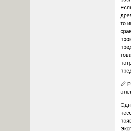
Есл
древ
то 
сра
про
пре
това
пот
пре
📏
Р
отк
Одн
нес
поя
Экс