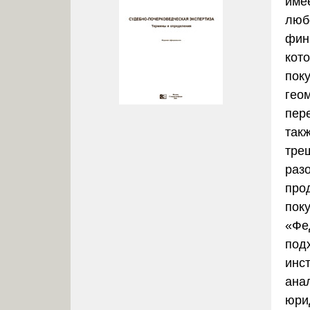
име
люб
фин
кот
пок
гео
пере
так
тре
раз
про
пок
«Фе
под
инс
ана
юри