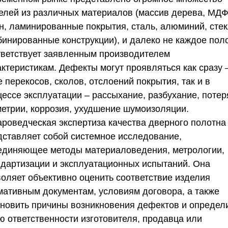
елей из различных материалов (массив дерева, МДФ
н, ламинированные покрытия, сталь, алюминий, стек
бинированные конструкции), и далеко не каждое пол
тветствует заявленным производителем
ктеристикам. Дефекты могут проявляться как сразу 
 перекосов, сколов, отслоений покрытия, так и в
цессе эксплуатации – рассыхание, разбухание, потер
метрии, коррозия, ухудшение шумоизоляции.
ароведческая экспертиза качества дверного полотна
дставляет собой системное исследование,
единяющее методы материаловедения, метрологии,
ндартизации и эксплуатационных испытаний. Она
воляет объективно оценить соответствие изделия
мативным документам, условиям договора, а также
ановить причины возникновения дефектов и определ
ю ответственности изготовителя, продавца или