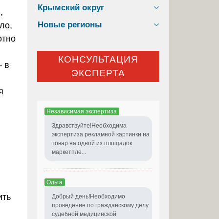
Крымский округ
,
Новые регионы
ло,
отно
КОНСУЛЬТАЦИЯ
– в
ЭКСПЕРТА
я
Независимая экспертиза
Здравствуйте!Необходима
экспертиза рекламной картинки на
товар на одной из площадок
маркетпле...
Ольга
ить
Добрый день!Необходимо
проведение по гражданскому делу
судебной медицинской