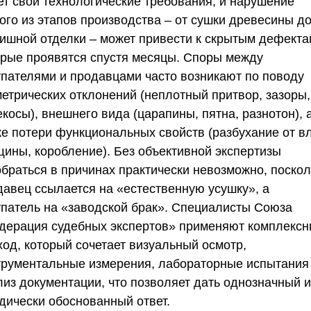
ет свои технологические требования, и нарушение
ого из этапов производства – от сушки древесины д
ишной отделки – может привести к скрытым дефекта
орые проявятся спустя месяцы. Споры между
упателями и продавцами часто возникают по поводу
метрических отклонений (неплотный притвор, зазоры,
косы), внешнего вида (царапины, пятна, разнотон), 
же потери функциональных свойств (разбухание от вл
щины, коробление). Без объективной экспертизы
обраться в причинах практически невозможно, поскол
давец ссылается на «естественную усушку», а
упатель на «заводской брак». Специалисты
Союза
дерация судебных экспертов»
применяют комплексн
ход, который сочетает визуальный осмотр,
трументальные измерения, лабораторные испытания
лиз документации, что позволяет дать однозначный и
дически обоснованный ответ.