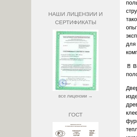
пол
стр
НАШИ ЛИЦЕНЗИИ И
так
СЕРТИФИКАТЫ
опы
экс
для
ком
🚪
В
пол
Две
все лицензии →
изд
дре
кле
ГОСТ
фур
теп