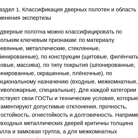
аздел 1. Классификация дверных полотен и область
менения экспертизы
 дверные полотна можно классифицировать по
кольким ключевым признакам: по материалу
ревянные, металлические, стеклянные,
бинированные), по конструкции (щитовые, филёнчат
говые, массива), по типу покрытия (шпонированные,
инированные, окрашенные, плёночные), по
кциональному назначению (входные, межкомнатные,
тивопожарные, специальные). Для каждой категории
ествуют свои ГОСТы и технические условия, которые
ламентируют допустимые отклонения, прочность,
остойкость, огнестойкость и долговечность. Наприме
 входных металлических дверей критичны толщина
алла и замковая группа, а для межкомнатных