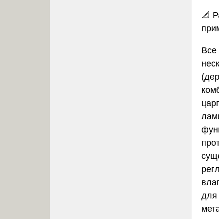
📐
Р
при
Все
нес
(де
ком
цар
лам
фун
про
сущ
рег
влаг
для
мет