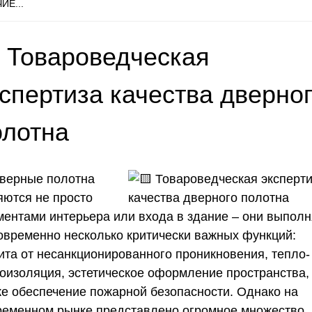
ИЕ...
 Товароведческая
спертиза качества дверно
олотна
верные полотна
яются не просто
ментами интерьера или входа в здание – они выпол
овременно несколько критически важных функций:
ита от несанкционированного проникновения, тепло-
коизоляция, эстетическое оформление пространства,
же обеспечение пожарной безопасности. Однако на
ременном рынке представлено огромное множество