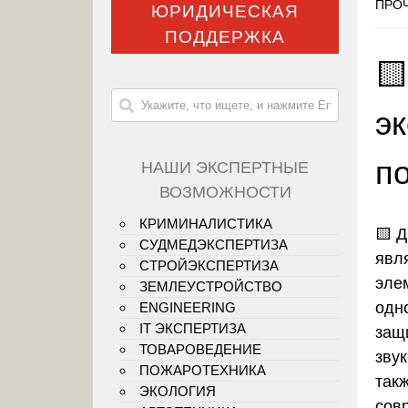
ПРОЧ
ЮРИДИЧЕСКАЯ
ПОДДЕРЖКА

эк
п
НАШИ ЭКСПЕРТНЫЕ
ВОЗМОЖНОСТИ
КРИМИНАЛИСТИКА
🟨
Д
СУДМЕДЭКСПЕРТИЗА
явл
СТРОЙЭКСПЕРТИЗА
эле
ЗЕМЛЕУСТРОЙСТВО
одн
ENGINEERING
IT ЭКСПЕРТИЗА
защ
ТОВАРОВЕДЕНИЕ
зву
ПОЖАРОТЕХНИКА
так
ЭКОЛОГИЯ
сов