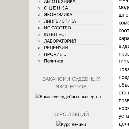
АВТОТЕХНИКА
мод
О Ц Е Н К А
ЭКОНОМИКА
шпо
ЛИНГВИСТИКА
ком
ИСКУССТВО
соо
INTELLECT
хара
ЛАБОРАТОРИЯ
виде
РЕЦЕНЗИИ
про
ПРОЧИЕ...
Политика
гео
Тов
пре
ВАКАНСИИ СУДЕБНЫХ
объ
ЭКСПЕРТОВ
ста
поз
нор
КУРС ЛЕКЦИЙ
уст
дол