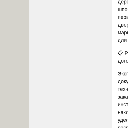
дер
шпо
пер
две
мар
для
📋
Р
дог
Экс
док
тех
зака
инст
нак
уде
рас