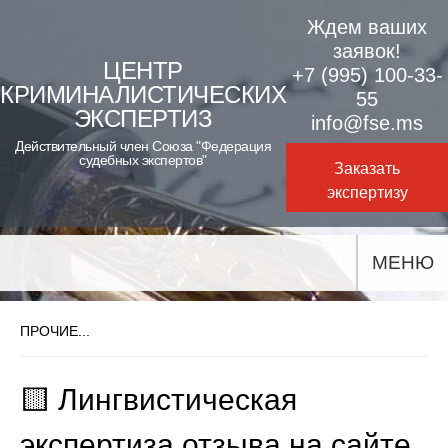
Skip
Ждем ваших
to
заявок!
ЦЕНТР
+7 (995) 100-33-
content
КРИМИНАЛИСТИЧЕСКИХ
55
ЭКСПЕРТИЗ
info@fse.ms
Действительный член Союза "Федерация
судебных экспертов"
Заказать
экспертизу
МЕНЮ
ПРОЧИЕ...
🟨 Лингвистическая
экспертиза отзыва на сайте