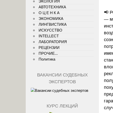
ЭКОЛОГИЯ
АВТОТЕХНИКА
📢 
О Ц Е Н К А
ЭКОНОМИКА
— м
ЛИНГВИСТИКА
инс
ИСКУССТВО
воз
INTELLECT
соз
ЛАБОРАТОРИЯ
пот
РЕЦЕНЗИИ
име
ПРОЧИЕ...
Политика
ста
вло
рек
ВАКАНСИИ СУДЕБНЫХ
пол
ЭКСПЕРТОВ
пох
пре
гара
КУРС ЛЕКЦИЙ
слу