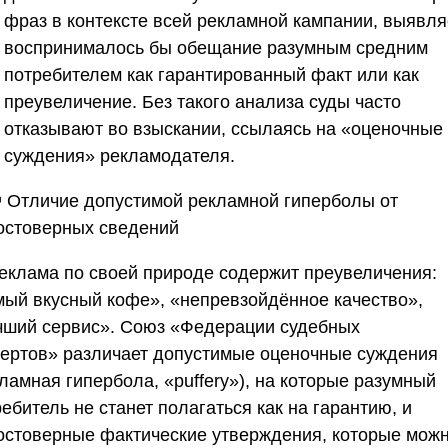
фраз в контексте всей рекламной кампании, выявля
воспринималось бы обещание разумным средним
потребителем как гарантированный факт или как
преувеличение. Без такого анализа суды часто
отказывают во взыскании, ссылаясь на «оценочные
суждения» рекламодателя.
🧭 Отличие допустимой рекламной гиперболы от
остоверных сведений
Реклама по своей природе содержит преувеличения:
мый вкусный кофе», «непревзойдённое качество»,
чший сервис».
Союз «Федерации судебных
пертов»
различает допустимые оценочные суждения
ламная гипербола, «puffery»), на которые разумный
ебитель не станет полагаться как на гарантию, и
остоверные фактические утверждения, которые мож