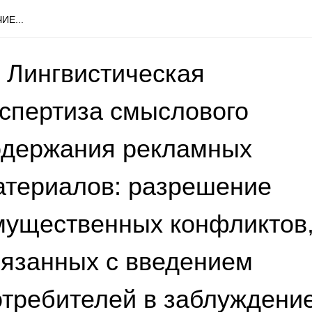
ИЕ...
 Лингвистическая
кспертиза смыслового
одержания рекламных
атериалов: разрешение
мущественных конфликтов
вязанных с введением
отребителей в заблуждени