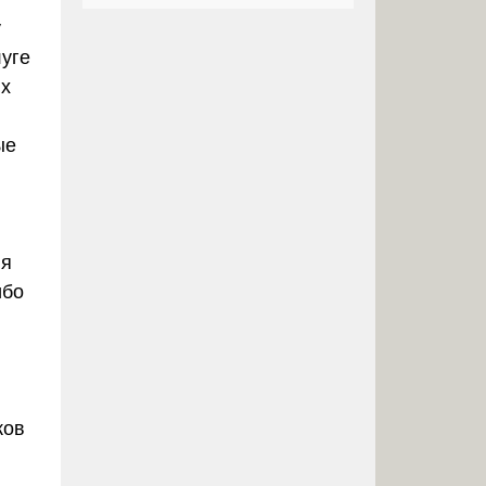
у
луге
х
ые
ия
ибо
ков