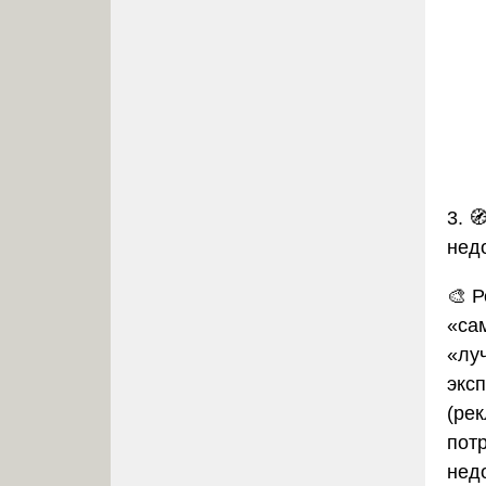
3. 
нед
🎨 
«са
«лу
экс
(рек
потр
нед