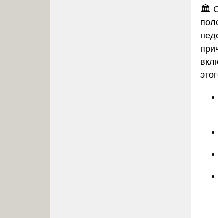
🏛️
пол
нед
при
вкл
этог