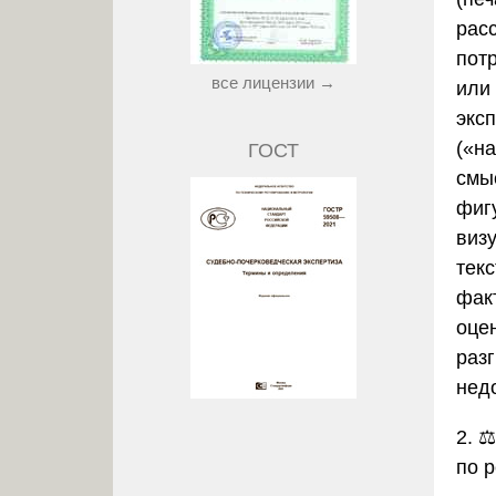
расс
пот
все лицензии →
или
экс
(«н
ГОСТ
смы
фиг
виз
тек
фак
оце
разг
нед
2. 
по 