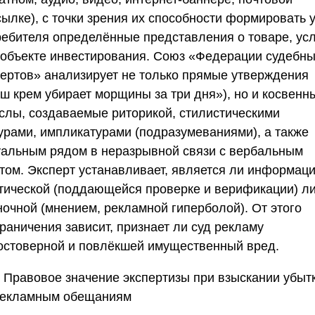
ылке), с точки зрения их способности формировать 
ребителя определённые представления о товаре, ус
 объекте инвестирования.
Союз «Федерации судебны
пертов»
анализирует не только прямые утверждения
аш крем убирает морщины за три дня»), но и косвенн
слы, создаваемые риторикой, стилистическими
урами, импликатурами (подразумеваниями), а также
уальным рядом в неразрывной связи с вербальным
стом. Эксперт устанавливает, является ли информац
тической (поддающейся проверке и верификации) л
ночной (мнением, рекламной гиперболой). От этого
раничения зависит, признает ли суд рекламу
остоверной и повлёкшей имущественный вред.
⚖️ Правовое значение экспертизы при взыскании убыт
рекламным обещаниям