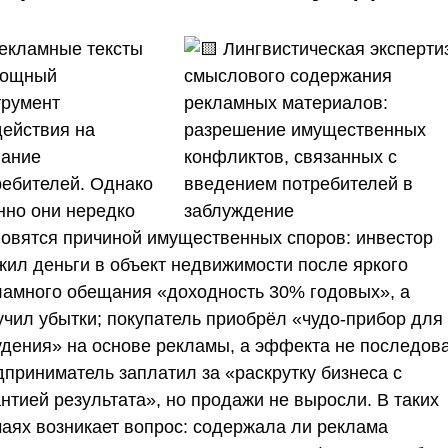
Рекламные тексты
ощный
трумент
действия на
нание
ребителей. Однако
нно они нередко
новятся причиной имущественных споров: инвестор
жил деньги в объект недвижимости после яркого
ламного обещания «доходность 30% годовых», а
учил убытки; покупатель приобрёл «чудо-прибор для
удения» на основе рекламы, а эффекта не последов
дприниматель заплатил за «раскрутку бизнеса с
нтией результата», но продажи не выросли. В таких
чаях возникает вопрос: содержала ли реклама