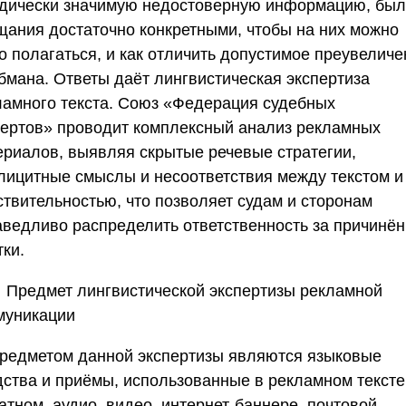
дически значимую недостоверную информацию, был
щания достаточно конкретными, чтобы на них можно
о полагаться, и как отличить допустимое преувеличе
обмана. Ответы даёт лингвистическая экспертиза
ламного текста.
Союз «Федерация судебных
пертов»
проводит комплексный анализ рекламных
ериалов, выявляя скрытые речевые стратегии,
лицитные смыслы и несоответствия между текстом и
ствительностью, что позволяет судам и сторонам
аведливо распределить ответственность за причинё
ки.
🧠 Предмет лингвистической экспертизы рекламной
муникации
Предметом данной экспертизы являются языковые
дства и приёмы, использованные в рекламном тексте
атном, аудио, видео, интернет-баннере, почтовой