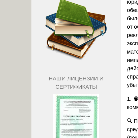
юри
обе
был
от 
рек
экс
мат
имп
дей
спр
НАШИ ЛИЦЕНЗИИ И
убыт
СЕРТИФИКАТЫ
1. 
ком
🔍 
сре
(печ