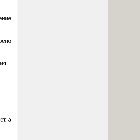
ение
рено
ния
т, а