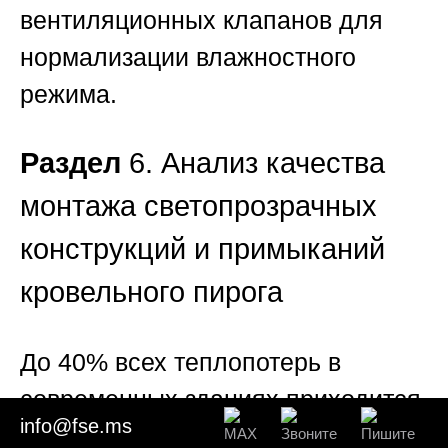
вентиляционных клапанов для
нормализации влажностного
режима.
Раздел
6. Анализ качества
монтажа светопрозрачных
конструкций и примыканий
кровельного пирога
До 40% всех теплопотерь в
современных зданиях приходится
info@fse.ms
не на сами стены, а на узлы