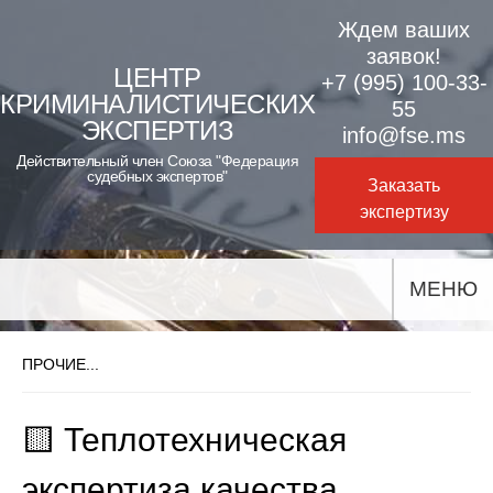
Skip
Ждем ваших
to
заявок!
ЦЕНТР
+7 (995) 100-33-
content
КРИМИНАЛИСТИЧЕСКИХ
55
ЭКСПЕРТИЗ
info@fse.ms
Действительный член Союза "Федерация
судебных экспертов"
Заказать
экспертизу
МЕНЮ
ПРОЧИЕ...
🟨 Теплотехническая
экспертиза качества