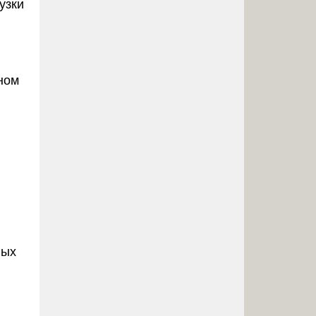
узки
ном
ных