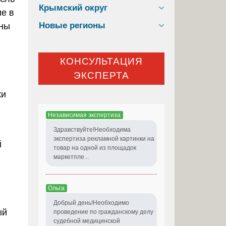
Крымский округ
ие в
Новые регионы
оны
КОНСУЛЬТАЦИЯ
ЭКСПЕРТА
ки
Независимая экспертиза
Здравствуйте!Необходима
экспертиза рекламной картинки на
й
товар на одной из площадок
маркетпле...
Ольга
Добрый день!Необходимо
ый
проведение по гражданскому делу
судебной медицинской