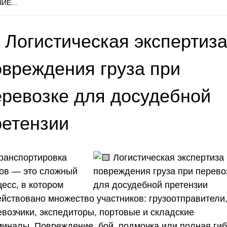
ИЕ...
 Логистическая экспертиз
овреждения груза при
еревозке для досудебной
ретензии
Транспортировка
зов — это сложный
есс, в котором
ействовано множество участников: грузоотправители
евозчики, экспедиторы, портовые и складские
миналы. Повреждение, бой, подмочка или полная ги