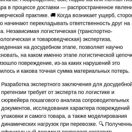
ара в процессе доставки — распространенное явлен
ерческой практике. 🚚 Когда возникает ущерб, стор
то начинают перекладывать ответственность друг на
га. Независимая логистическая (транспортно-
ологическая и товароведческая) экспертиза,
веденная на досудебном этапе, позволяет научно
сновать, на каком именно этапе логистической цепоч
изошло повреждение, из-за каких нарушений это
чилось и какова точная сумма материальных потерь.
Разработка экспертного заключения для досудебно
претензии требует от эксперта по логистике и
сюрвейера пошагового анализа сопроводительных
документов, исследования характера повреждений
упаковки и самого товара, а также моделирования
динамических нагрузок при перевозке. 🔍 Полученн