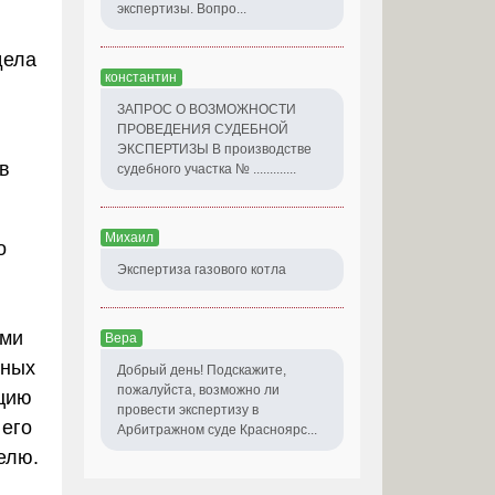
экспертизы. Вопро...
дела
константин
ЗАПРОС О ВОЗМОЖНОСТИ
ПРОВЕДЕНИЯ СУДЕБНОЙ
ЭКСПЕРТИЗЫ В производстве
в
судебного участка № .............
Михаил
о
Экспертиза газового котла
ыми
Вера
ьных
Добрый день! Подскажите,
пожалуйста, возможно ли
пцию
провести экспертизу в
 его
Арбитражном суде Красноярс...
елю.