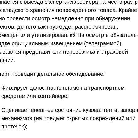
инается с выезда эксперта-сюрвейера на место разгр
 складского хранения поврежденного товара. Крайне
но провести осмотр немедленно при обнаружении
ктов, до того как груз будет расформирован,
емещен или утилизирован. 📸 На осмотр в обязатель
ядке официальным извещением (телеграммой)
ываются представители перевозчика и страховой
пании.
перт проводит детальное обследование:
Фиксирует целостность пломб на транспортном
средстве или контейнере;
Оценивает внешнее состояние кузова, тента, запор
механизмов (на предмет скрытых повреждений или
протечек);