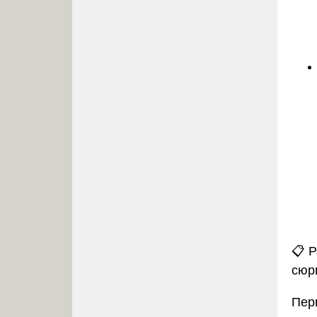
📋
Р
сюр
Пер