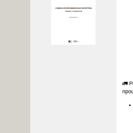
🚛
Р
про