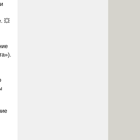
ии
. 💥
ние
а»).
о
ы
ние