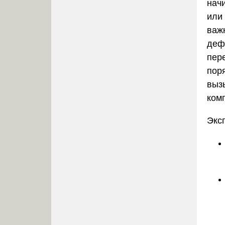
нач
или
важ
дефе
пер
пор
выз
ком
Экс