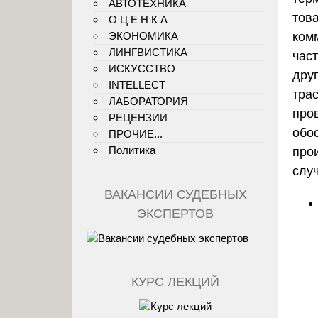
АВТОТЕХНИКА
тов
О Ц Е Н К А
ЭКОНОМИКА
комм
ЛИНГВИСТИКА
час
ИСКУССТВО
дру
INTELLECT
трас
ЛАБОРАТОРИЯ
про
РЕЦЕНЗИИ
обо
ПРОЧИЕ...
Политика
про
слу
ВАКАНСИИ СУДЕБНЫХ
ЭКСПЕРТОВ
КУРС ЛЕКЦИЙ