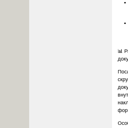
📊
Р
док
Пос
скр
док
вну
нак
фор
Осо