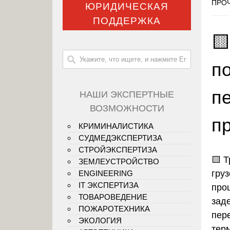
ПРОЧ
ЮРИДИЧЕСКАЯ
ПОДДЕРЖКА
🟨
п
п
НАШИ ЭКСПЕРТНЫЕ
ВОЗМОЖНОСТИ
п
КРИМИНАЛИСТИКА
СУДМЕДЭКСПЕРТИЗА
СТРОЙЭКСПЕРТИЗА
🟨 
ЗЕМЛЕУСТРОЙСТВО
гру
ENGINEERING
IT ЭКСПЕРТИЗА
проц
ТОВАРОВЕДЕНИЕ
зад
ПОЖАРОТЕХНИКА
пер
ЭКОЛОГИЯ
тер