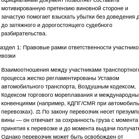
официальный документ позволяет составить
мотивированную претензию виновной стороне и
зачастую помогает взыскать убытки без доведения 
до затяжного и дорогостоящего судебного
разбирательства.
аздел 1: Правовые рамки ответственности участнико
евозки
Взаимоотношения между участниками транспортног
процесса жестко регламентированы Уставом
автомобильного транспорта, Воздушным кодексом,
Кодексом торгового мореплавания и международн
конвенциями (например, КДПГ/CMR при автомобил
перевозках). ⚖️ По закону перевозчик несет презум
вины — он отвечает за сохранность груза с момента
принятия к перевозке и до момента выдачи получат
Однако перевозчик может быть освобожден от