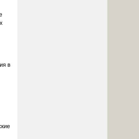
е
х
ия в
ские