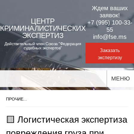
Skip
Ждем ваших
to
заявок!
ЦЕНТР
+7 (995) 100-33-
content
КРИМИНАЛИСТИЧЕСКИХ
55
ЭКСПЕРТИЗ
info@fse.ms
Действительный член Союза "Федерация
судебных экспертов"
Заказать
экспертизу
МЕНЮ
ПРОЧИЕ...
🟨 Логистическая экспертиза
повреждения груза при