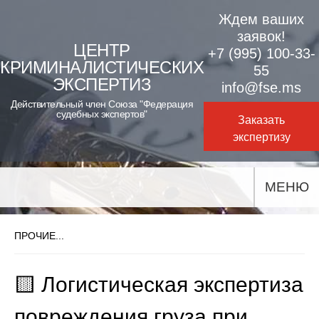
Skip
Ждем ваших
to
заявок!
ЦЕНТР
+7 (995) 100-33-
content
КРИМИНАЛИСТИЧЕСКИХ
55
ЭКСПЕРТИЗ
info@fse.ms
Действительный член Союза "Федерация
судебных экспертов"
Заказать
экспертизу
МЕНЮ
ПРОЧИЕ...
🟨 Логистическая экспертиза
повреждения груза при