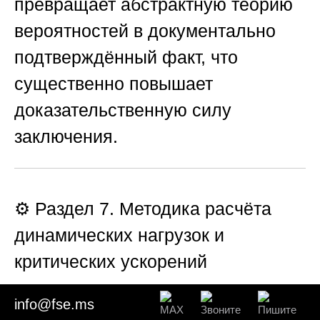
превращает абстрактную теорию
вероятностей в документально
подтверждённый факт, что
существенно повышает
доказательственную силу
заключения.
⚙️ Раздел 7. Методика расчёта
динамических нагрузок и
критических ускорений
📐 Инженерный блок экспертизы
info@fse.ms