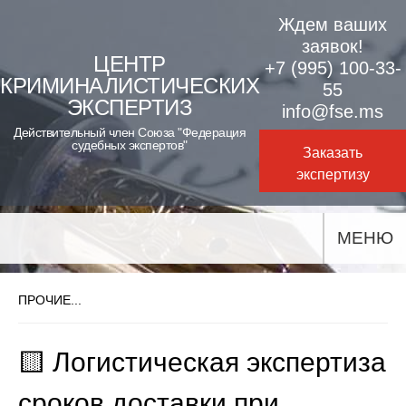
Skip
Ждем ваших
to
заявок!
ЦЕНТР
+7 (995) 100-33-
content
КРИМИНАЛИСТИЧЕСКИХ
55
ЭКСПЕРТИЗ
info@fse.ms
Действительный член Союза "Федерация
судебных экспертов"
Заказать
экспертизу
МЕНЮ
ПРОЧИЕ...
🟨 Логистическая экспертиза
сроков доставки при